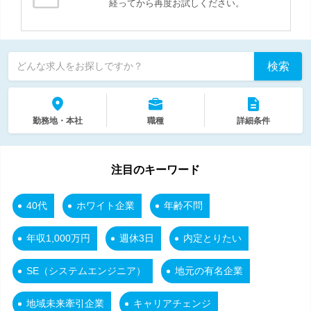
経ってから再度お試しください。
検索
どんな求人をお探しですか？
勤務地・本社
職種
詳細条件
注目のキーワード
40代
ホワイト企業
年齢不問
年収1,000万円
週休3日
内定とりたい
SE（システムエンジニア）
地元の有名企業
地域未来牽引企業
キャリアチェンジ