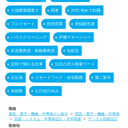
土地家屋調査士
関東
20代 初めて転職
フルリモート
技術営業
登録販売者
ハウスクリーニング
声優マネージャー
鉄道乗務員・船舶乗務員
化粧品
定時で帰れる仕事
注目の求人検索ワード
正社員
リモートワーク・在宅勤務
第二新卒
未経験
土日祝日休み
職種
電気・電子・機械・半導体から探す
>
電気・電子・機械・半導体
>
回路・システム・半導体設計・光学関連
>
デジタル回路設計
勤務地