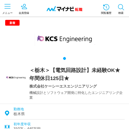
メニュー
会員登録
閲覧履歴
検索
新着
＜栃木＞【電気回路設計】未経験OK★
年間休日125日★
株式会社ケーシーエスエンジニアリング
機械設計とソフトウェア開発に特化したエンジニアリング企
業
勤務地
栃木県
初年度年収
310万～440万円