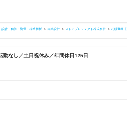
設計・積算・測量・構造解析
建築設計
ストアプロジェクト株式会社
札幌勤務【
転勤なし／土日祝休み／年間休日125日