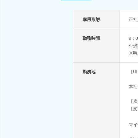
雇用形態
正社
勤務時間
9：
※残
※時
勤務地
【U
本社
【雇
【変
マイ