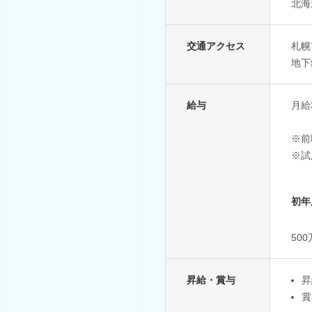
北海
交通アクセス
札幌
地下
給与
月給3
※前
※試
初年
50
昇給・賞与
昇
賞