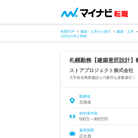
転職TOP
建築・土木から探す
建築・土木
125日の求人情報
札幌勤務【建築意匠設計】
ストアプロジェクト株式会社
大手有名商業施設との案件も多数進行！
勤務地
北海道
初年度年収
500万～900万円
雇用形態
正社員