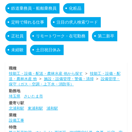
鉄道乗務員・船舶乗務員
化粧品
定時で帰れる仕事
注目の求人検索ワード
正社員
リモートワーク・在宅勤務
第二新卒
未経験
土日祝日休み
職種
技能工・設備・配送・農林水産 他から探す
>
技能工・設備・配
送・農林水産 他
>
施設・設備管理・警備・清掃
>
設備管理・
保守（ガス・空調・上下水・消防等）
勤務地
埼玉県
さいたま市
最寄り駅
北浦和駅
東浦和駅
浦和駅
業種
設備工事
特徴