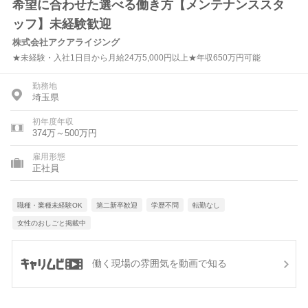
希望に合わせた選べる働き方【メンテナンススタ
ッフ】未経験歓迎
株式会社アクアライジング
★未経験・入社1日目から月給24万5,000円以上★年収650万円可能
勤務地
埼玉県
初年度年収
374万～500万円
雇用形態
正社員
職種・業種未経験OK
第二新卒歓迎
学歴不問
転勤なし
女性のおしごと掲載中
働く現場の雰囲気を動画で知る