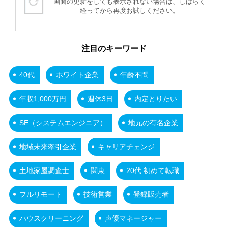
画面の更新をしても表示されない場合は、しばらく
経ってから再度お試しください。
注目のキーワード
40代
ホワイト企業
年齢不問
年収1,000万円
週休3日
内定とりたい
SE（システムエンジニア）
地元の有名企業
地域未来牽引企業
キャリアチェンジ
土地家屋調査士
関東
20代 初めて転職
フルリモート
技術営業
登録販売者
ハウスクリーニング
声優マネージャー