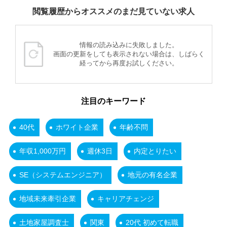
閲覧履歴からオススメのまだ見ていない求人
情報の読み込みに失敗しました。
画面の更新をしても表示されない場合は、しばらく
経ってから再度お試しください。
注目のキーワード
40代
ホワイト企業
年齢不問
年収1,000万円
週休3日
内定とりたい
SE（システムエンジニア）
地元の有名企業
地域未来牽引企業
キャリアチェンジ
土地家屋調査士
関東
20代 初めて転職