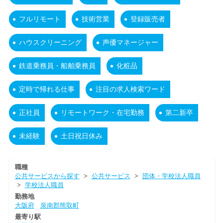
フルリモート
技術営業
登録販売者
ハウスクリーニング
声優マネージャー
鉄道乗務員・船舶乗務員
化粧品
定時で帰れる仕事
注目の求人検索ワード
正社員
リモートワーク・在宅勤務
第二新卒
未経験
土日祝日休み
職種
公共サービスから探す
>
公共サービス
>
団体・学校法人職員
>
学校法人職員
勤務地
大阪府
泉南郡熊取町
最寄り駅