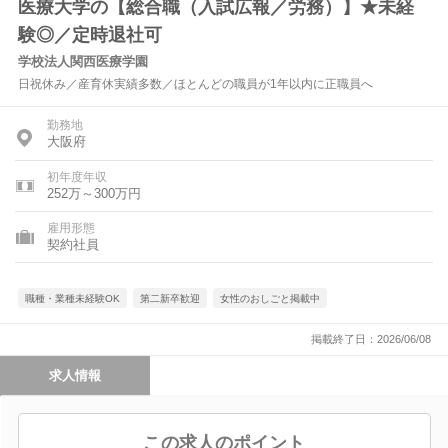
医療大学の【総合職（入試広報／労務）】★未経
験◎／定時退社可
学校法人関西医療学園
日祝休み／産育休実績多数／ほとんどの職員が1年以内に正職員へ
勤務地
大阪府
初年度年収
252万～300万円
雇用形態
契約社員
職種・業種未経験OK
第二新卒歓迎
女性のおしごと掲載中
掲載終了日：2026/06/08
求人情報
この求人のポイント