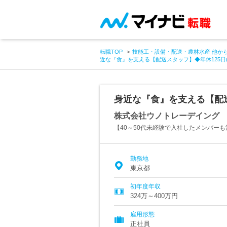
転職TOP
技能工・設備・配送・農林水産 他か
近な『食』を支える【配送スタッフ】◆年休125日
身近な『食』を支える【配送
株式会社ウノトレーデイング
【40～50代未経験で入社したメンバー
勤務地
東京都
初年度年収
324万～400万円
雇用形態
正社員