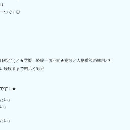
り
一つです◎
T限定可)／★学歴・経験一切不問★意欲と人柄重視の採用♪ 社
い経験者まで幅広く歓迎
です！★
たい」
い」
たい」