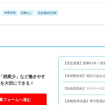
学歴不問
転勤なし
完全週休2日制
【安定基盤】創業61年／老
【未経験歓迎】免許があれば
」「残業少」など働きやす
間を大切にできる！
【自由度高め】マイペース
募フォームへ進む
【資格取得支援】準中型免