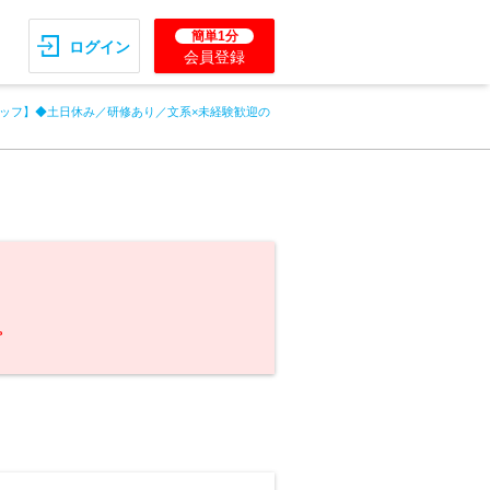
簡単1分
ログイン
会員登録
ッフ】◆土日休み／研修あり／文系×未経験歓迎の
。