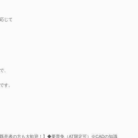
応じて
で、
です。
既卒者の方も大歓迎！】◆要普免（AT限定可）※CADの知識