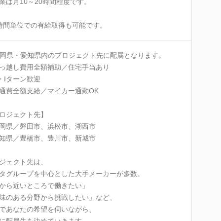
業は月10～20時間程度です。
時間単位での有給取得も可能です。
岡県・愛知県内のプロジェクト先に配属となります。
っ越し費用全額補助／住宅手当あり
・Iターン歓迎
通費全額支給／マイカー通勤OK
ロジェクト先】
岡県／磐田市、浜松市、湖西市
知県／豊橋市、豊川市、新城市
ジェクト先は、
タグループを中心とした大手メーカーが多数。
から近いところで働きたい」
味のある分野から挑戦したい」など、
であなたの希望を伺いながら、
に配属先を決めていきます。