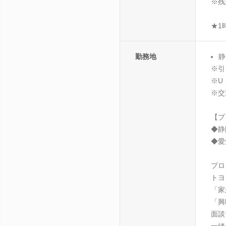
※残
★1
勤務地
静
※引
※U
※交
【プ
◆静
◆愛
プロ
トヨ
「家
「興
面談
一緒