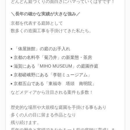
どんどん庭づくりの面白さにハマっていくはずです！
＼長年の確かな実績が大きな強み／
京都を代表する庭師として
数多くの造園工事を手掛けてきた私たち。
「俵屋旅館」の庭のお手入れ
京都の名料亭「菊乃井」の新業態・茶房
滋賀にある「MIHO MUSEUM」の庭園作庭
京都嵯峨野にある「李朝ミュージアム」
京都五山である「東福寺 塔頭 南明院」
などメディアから注目される案件も多数！
歴史的な場所や大規模な庭園を手掛ける事もあり
多くの人の目に留まる作品となり
残り続けます。
長年の歴史と実績であなたを一人前の庭師に育成しま