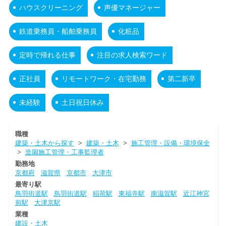
ハウスクリーニング
声優マネージャー
鉄道乗務員・船舶乗務員
化粧品
定時で帰れる仕事
注目の求人検索ワード
正社員
リモートワーク・在宅勤務
第二新卒
未経験
土日祝日休み
職種
建築・土木から探す
>
建築・土木
>
施工管理・設備・環境保全
>
造園施工管理・工事監理者
勤務地
京都府
滋賀県
京都市
大津市
最寄り駅
鳥羽街道駅
鳥羽街道駅
稲荷駅
東福寺駅
南滋賀駅
近江神宮
前駅
大津京駅
業種
建設・土木