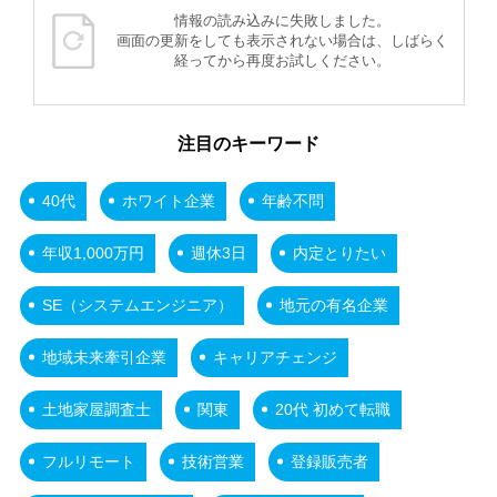
情報の読み込みに失敗しました。
画面の更新をしても表示されない場合は、しばらく
経ってから再度お試しください。
注目のキーワード
40代
ホワイト企業
年齢不問
年収1,000万円
週休3日
内定とりたい
SE（システムエンジニア）
地元の有名企業
地域未来牽引企業
キャリアチェンジ
土地家屋調査士
関東
20代 初めて転職
フルリモート
技術営業
登録販売者