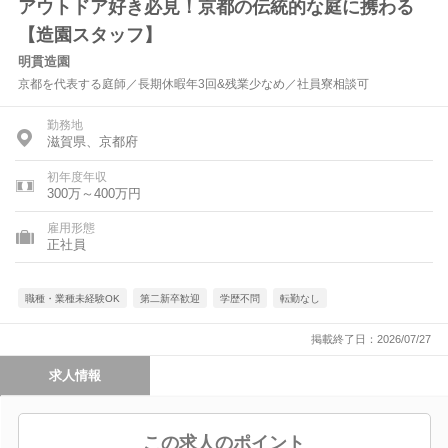
アウトドア好き必見！京都の伝統的な庭に携わる
【造園スタッフ】
明貫造園
京都を代表する庭師／長期休暇年3回&残業少なめ／社員寮相談可
勤務地
滋賀県、京都府
初年度年収
300万～400万円
雇用形態
正社員
職種・業種未経験OK
第二新卒歓迎
学歴不問
転勤なし
掲載終了日：2026/07/27
求人情報
この求人のポイント