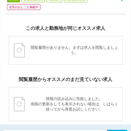
女性のおしごと掲載中
この求人と勤務地が同じオススメ求人
閲覧履歴がありません。まずは求人を閲覧しましょ
う。
閲覧履歴からオススメのまだ見ていない求人
情報の読み込みに失敗しました。
画面の更新をしても表示されない場合は、しばらく
経ってから再度お試しください。