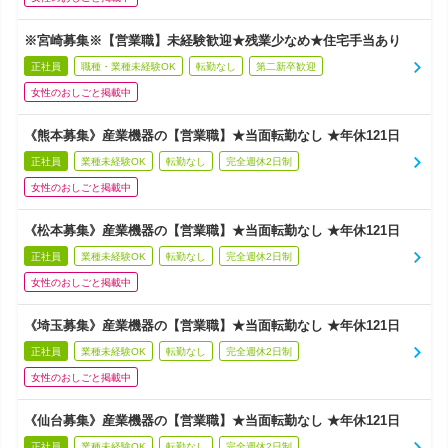
※宮崎募集※【営業職】未経験歓迎★残業少なめ★住宅手当あり
正社員
職種・業種未経験OK
転勤なし
第二新卒歓迎
女性のおしごと掲載中
《熊本募集》産業機器の【営業職】★当面転勤なし ★年休121日
正社員
業種未経験OK
転勤なし
完全週休2日制
女性のおしごと掲載中
《松本募集》産業機器の【営業職】★当面転勤なし ★年休121日
正社員
業種未経験OK
転勤なし
完全週休2日制
女性のおしごと掲載中
《埼玉募集》産業機器の【営業職】★当面転勤なし ★年休121日
正社員
業種未経験OK
転勤なし
完全週休2日制
女性のおしごと掲載中
《仙台募集》産業機器の【営業職】★当面転勤なし ★年休121日
正社員
業種未経験OK
転勤なし
完全週休2日制