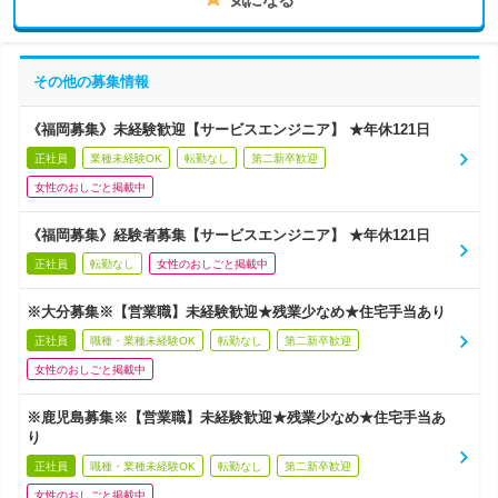
その他の募集情報
《福岡募集》未経験歓迎【サービスエンジニア】 ★年休121日
正社員
業種未経験OK
転勤なし
第二新卒歓迎
女性のおしごと掲載中
《福岡募集》経験者募集【サービスエンジニア】 ★年休121日
正社員
転勤なし
女性のおしごと掲載中
※大分募集※【営業職】未経験歓迎★残業少なめ★住宅手当あり
正社員
職種・業種未経験OK
転勤なし
第二新卒歓迎
女性のおしごと掲載中
※鹿児島募集※【営業職】未経験歓迎★残業少なめ★住宅手当あ
り
正社員
職種・業種未経験OK
転勤なし
第二新卒歓迎
女性のおしごと掲載中