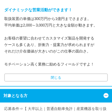
ダイナミックな営業活動ができます！
取扱装置の単価は300万円から1億円までさまざま。
平均単価は2,000～3,000万円と大きな金額が動きます。
お客様の要望に合わせてカスタマイズ製品を開発する
ケースも多くあり、折衝力・提案力が求められますが
それだけ介在価値が大きいのがこの仕事の面白さ。
モチベーション高く業務に励めるフィールドですよ！
閉じる
対象となる方
応募条件⇒【 大卒以上｜普通自動車免許｜産業機器を取り扱