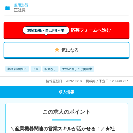
雇用形態
正社員
応募フォームへ進む
志望動機・自己PR不要
気になる
業種未経験OK
上場
転勤なし
女性のおしごと掲載中
情報更新日：2026/03/18
掲載終了予定日：2026/08/27
求人情報
この求人のポイント
＼産業機器関連の営業スキルが活かせる！／★社