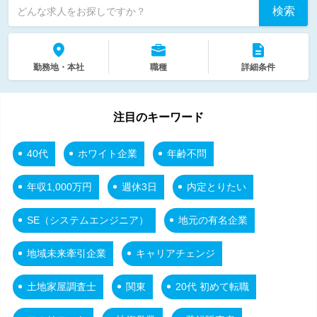
検索
どんな求人をお探しですか？
勤務地・本社
職種
詳細条件
注目のキーワード
40代
ホワイト企業
年齢不問
年収1,000万円
週休3日
内定とりたい
SE（システムエンジニア）
地元の有名企業
地域未来牽引企業
キャリアチェンジ
土地家屋調査士
関東
20代 初めて転職