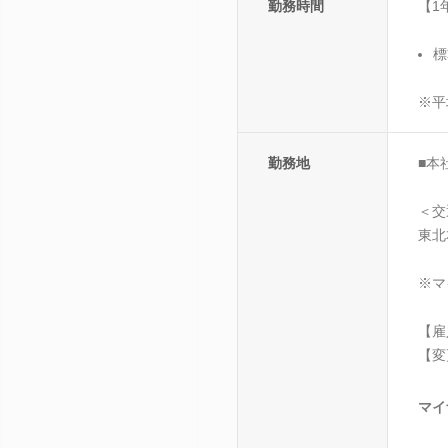
勤務時間
【1
標
※平
勤務地
■本
＜交
東北
※マ
【雇
【変
マイ