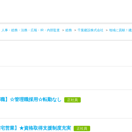
人事・総務・法務・広報・IR・内部監査
総務
千葉建設株式会社
地域に貢献！建
務職】☆管理職採用☆転勤なし
正社員
住宅営業】★資格取得支援制度充実
正社員