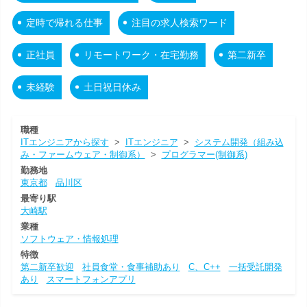
定時で帰れる仕事
注目の求人検索ワード
正社員
リモートワーク・在宅勤務
第二新卒
未経験
土日祝日休み
職種
ITエンジニアから探す
>
ITエンジニア
>
システム開発（組み込
み・ファームウェア・制御系）
>
プログラマー(制御系)
勤務地
東京都
品川区
最寄り駅
大崎駅
業種
ソフトウェア・情報処理
特徴
第二新卒歓迎
社員食堂・食事補助あり
C、C++
一括受託開発
あり
スマートフォンアプリ