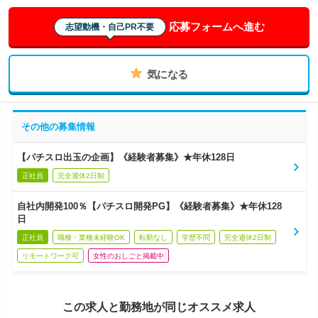
応募フォームへ進む
志望動機・自己PR不要
気になる
その他の募集情報
【パチスロ出玉の企画】《経験者募集》★年休128日
正社員
完全週休2日制
自社内開発100％【パチスロ開発PG】《経験者募集》★年休128
日
正社員
職種・業種未経験OK
転勤なし
学歴不問
完全週休2日制
リモートワーク可
女性のおしごと掲載中
この求人と勤務地が同じオススメ求人