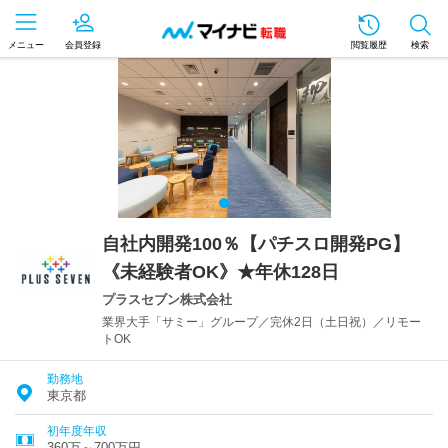
メニュー
会員登録
閲覧履歴
検索
自社内開発100％【パチスロ開発PG】
《未経験者OK》★年休128日
プラスセブン株式会社
業界大手「サミー」グループ／完休2日（土日祝）／リモー
トOK
勤務地
東京都
初年度年収
360万～700万円