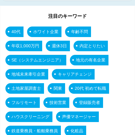
注目のキーワード
40代
ホワイト企業
年齢不問
年収1,000万円
週休3日
内定とりたい
SE（システムエンジニア）
地元の有名企業
地域未来牽引企業
キャリアチェンジ
土地家屋調査士
関東
20代 初めて転職
フルリモート
技術営業
登録販売者
ハウスクリーニング
声優マネージャー
鉄道乗務員・船舶乗務員
化粧品