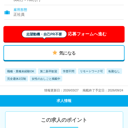
雇用形態
正社員
応募フォームへ進む
志望動機・自己PR不要
気になる
職種・業種未経験OK
第二新卒歓迎
学歴不問
リモートワーク可
転勤なし
完全週休2日制
女性のおしごと掲載中
情報更新日：2026/03/27
掲載終了予定日：2026/09/24
求人情報
この求人のポイント