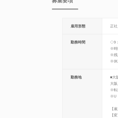
募集要項
雇用形態
正社
勤務時間
◇9
※時
※残
※休
勤務地
■大
大阪
※転
※U
【雇
【変