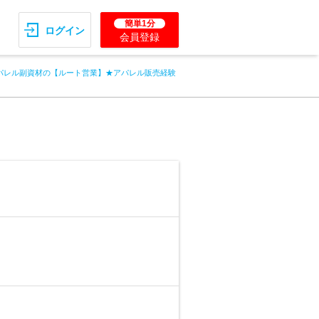
簡単1分
ログイン
会員登録
パレル副資材の【ルート営業】★アパレル販売経験