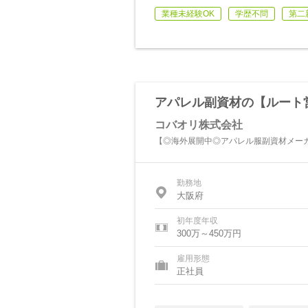
業種未経験OK
学歴不問
第二
アパレル副資材の【ルート
コバオリ株式会社
【◎海外展開中◎アパレル服副資材メーカ
勤務地
大阪府
初年度年収
300万～450万円
雇用形態
正社員