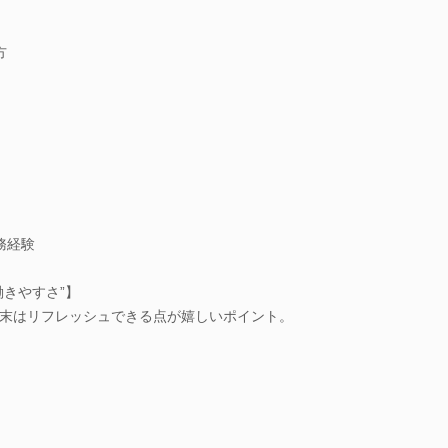
方
務経験
きやすさ”】
末はリフレッシュできる点が嬉しいポイント。