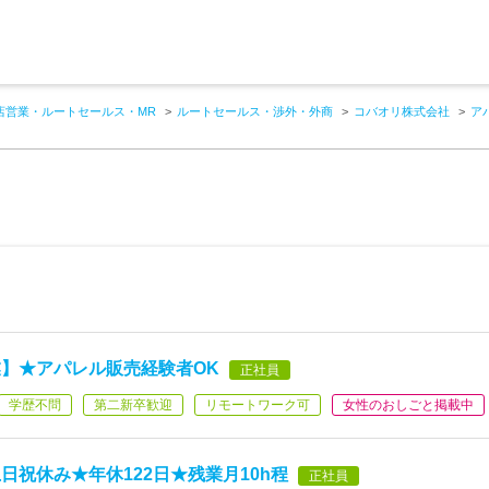
店営業・ルートセールス・MR
ルートセールス・渉外・外商
コバオリ株式会社
ア
】★アパレル販売経験者OK
正社員
学歴不問
第二新卒歓迎
リモートワーク可
女性のおしごと掲載中
祝休み★年休122日★残業月10h程
正社員