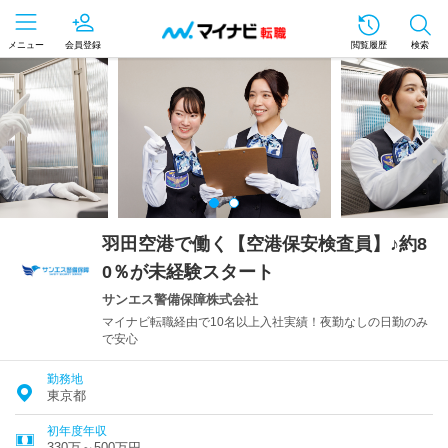
メニュー
会員登録
閲覧履歴
検索
羽田空港で働く【空港保安検査員】♪約8
0％が未経験スタート
サンエス警備保障株式会社
マイナビ転職経由で10名以上入社実績！夜勤なしの日勤のみ
で安心
勤務地
東京都
初年度年収
330万～500万円