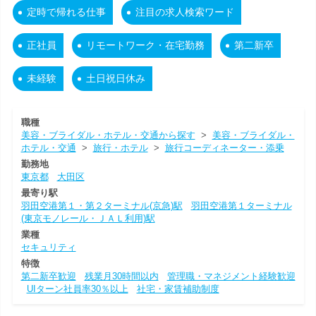
定時で帰れる仕事
注目の求人検索ワード
正社員
リモートワーク・在宅勤務
第二新卒
未経験
土日祝日休み
職種
美容・ブライダル・ホテル・交通から探す
>
美容・ブライダル・
ホテル・交通
>
旅行・ホテル
>
旅行コーディネーター・添乗
勤務地
東京都
大田区
最寄り駅
羽田空港第１・第２ターミナル(京急)駅
羽田空港第１ターミナル
(東京モノレール・ＪＡＬ利用)駅
業種
セキュリティ
特徴
第二新卒歓迎
残業月30時間以内
管理職・マネジメント経験歓迎
UIターン社員率30％以上
社宅・家賃補助制度