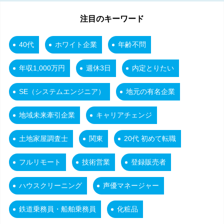
注目のキーワード
40代
ホワイト企業
年齢不問
年収1,000万円
週休3日
内定とりたい
SE（システムエンジニア）
地元の有名企業
地域未来牽引企業
キャリアチェンジ
土地家屋調査士
関東
20代 初めて転職
フルリモート
技術営業
登録販売者
ハウスクリーニング
声優マネージャー
鉄道乗務員・船舶乗務員
化粧品