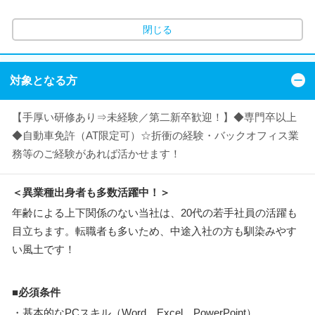
閉じる
対象となる方
【手厚い研修あり⇒未経験／第二新卒歓迎！】◆専門卒以上
◆自動車免許（AT限定可）☆折衝の経験・バックオフィス業
務等のご経験があれば活かせます！
＜異業種出身者も多数活躍中！＞
年齢による上下関係のない当社は、20代の若手社員の活躍も
目立ちます。転職者も多いため、中途入社の方も馴染みやす
い風土です！
■必須条件
・基本的なPCスキル（Word、Excel、PowerPoint）