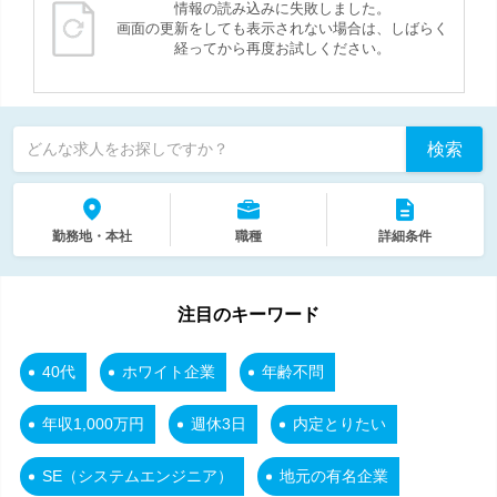
情報の読み込みに失敗しました。
画面の更新をしても表示されない場合は、しばらく
経ってから再度お試しください。
検索
どんな求人をお探しですか？
勤務地・本社
職種
詳細条件
注目のキーワード
40代
ホワイト企業
年齢不問
年収1,000万円
週休3日
内定とりたい
SE（システムエンジニア）
地元の有名企業