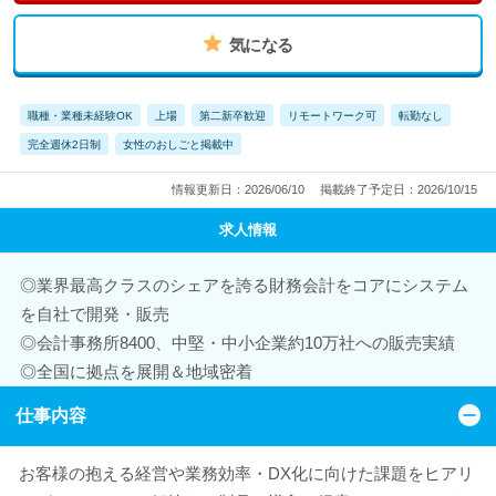
気になる
職種・業種未経験OK
上場
第二新卒歓迎
リモートワーク可
転勤なし
完全週休2日制
女性のおしごと掲載中
情報更新日：2026/06/10
掲載終了予定日：2026/10/15
求人情報
◎業界最高クラスのシェアを誇る財務会計をコアにシステム
を自社で開発・販売
◎会計事務所8400、中堅・中小企業約10万社への販売実績
◎全国に拠点を展開＆地域密着
仕事内容
お客様の抱える経営や業務効率・DX化に向けた課題をヒアリ