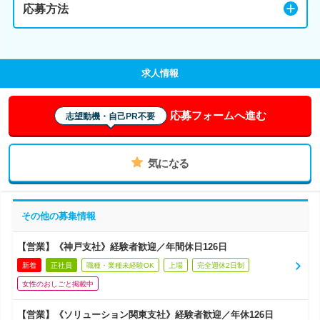
応募方法
求人情報
応募フォームへ進む
志望動機・自己PR不要
気になる
その他の募集情報
【営業】《神戸支社》経験者歓迎／年間休日126日
新着
正社員
職種・業種未経験OK
上場
完全週休2日制
女性のおしごと掲載中
【営業】《ソリューション関東支社》経験者歓迎／年休126日