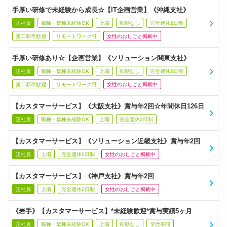
手厚い研修で未経験から成長☆【IT企画営業】《沖縄支社》
正社員
職種・業種未経験OK
上場
転勤なし
完全週休2日制
第二新卒歓迎
リモートワーク可
女性のおしごと掲載中
手厚い研修あり☆【企画営業】《ソリューション関東支社》
正社員
職種・業種未経験OK
上場
転勤なし
完全週休2日制
第二新卒歓迎
リモートワーク可
女性のおしごと掲載中
【カスタマーサービス】《大阪支社》賞与年2回☆年間休日126日
正社員
職種・業種未経験OK
上場
完全週休2日制
【カスタマーサービス】《ソリューション近畿支社》賞与年2回
正社員
上場
完全週休2日制
女性のおしごと掲載中
【カスタマーサービス】《神戸支社》賞与年2回
正社員
上場
完全週休2日制
女性のおしごと掲載中
《岩手》【カスタマーサービス】*未経験歓迎*賞与実績5ヶ月
正社員
職種・業種未経験OK
上場
転勤なし
学歴不問