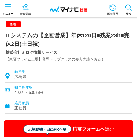
メニュー
会員登録
閲覧履歴
検索
新着
ITシステムの【企画営業】年休126日■残業23h■完
休2日(土日祝)
株式会社ミロク情報サービス
【東証プライム上場】業界トップクラスの導入実績を誇る！
勤務地
広島県
初年度年収
400万～600万円
雇用形態
正社員
応募フォームへ進む
志望動機・自己PR不要