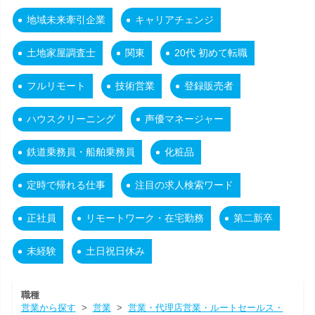
地域未来牽引企業
キャリアチェンジ
土地家屋調査士
関東
20代 初めて転職
フルリモート
技術営業
登録販売者
ハウスクリーニング
声優マネージャー
鉄道乗務員・船舶乗務員
化粧品
定時で帰れる仕事
注目の求人検索ワード
正社員
リモートワーク・在宅勤務
第二新卒
未経験
土日祝日休み
職種
営業から探す
>
営業
>
営業・代理店営業・ルートセールス・