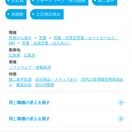
正社員
リモートワーク・在宅勤務
第二新卒
未経験
土日祝日休み
職種
営業から探す
>
営業
>
営業・代理店営業・ルートセールス・
MR
>
営業・企画営業（法人向け）
勤務地
広島県
広島市
業種
ソフトウェア・情報処理
特徴
第二新卒歓迎
自社商品・メディアあり
20代の管理職登用実績あ
り
服装自由
自社内開発
同じ職種の求人を探す
同じ業種の求人を探す