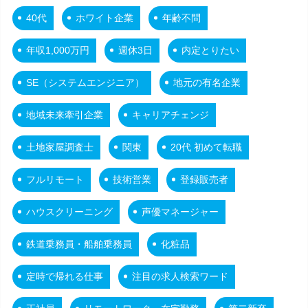
40代
ホワイト企業
年齢不問
年収1,000万円
週休3日
内定とりたい
SE（システムエンジニア）
地元の有名企業
地域未来牽引企業
キャリアチェンジ
土地家屋調査士
関東
20代 初めて転職
フルリモート
技術営業
登録販売者
ハウスクリーニング
声優マネージャー
鉄道乗務員・船舶乗務員
化粧品
定時で帰れる仕事
注目の求人検索ワード