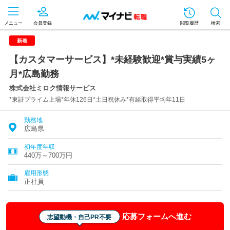
メニュー
会員登録
閲覧履歴
検索
新着
【カスタマーサービス】*未経験歓迎*賞与実績5ヶ
月*広島勤務
株式会社ミロク情報サービス
*東証プライム上場*年休126日*土日祝休み*有給取得平均年11日
勤務地
広島県
初年度年収
440万～700万円
雇用形態
正社員
応募フォームへ進む
志望動機・自己PR不要