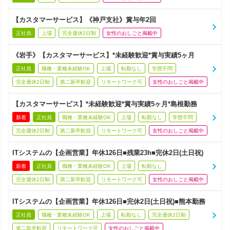
【カスタマーサービス】《神戸支社》賞与年2回
正社員
上場
完全週休2日制
女性のおしごと掲載中
《岩手》【カスタマーサービス】*未経験歓迎*賞与実績5ヶ月
正社員
職種・業種未経験OK
上場
転勤なし
学歴不問
完全週休2日制
第二新卒歓迎
リモートワーク可
女性のおしごと掲載中
【カスタマーサービス】*未経験歓迎*賞与実績5ヶ月*島根勤務
新着
正社員
職種・業種未経験OK
上場
転勤なし
学歴不問
完全週休2日制
第二新卒歓迎
リモートワーク可
女性のおしごと掲載中
ITシステムの【企画営業】年休126日■残業23h■完休2日(土日祝)
新着
正社員
職種・業種未経験OK
上場
転勤なし
完全週休2日制
第二新卒歓迎
リモートワーク可
女性のおしごと掲載中
ITシステムの【企画営業】年休126日■完休2日(土日祝)■熊本勤務
正社員
職種・業種未経験OK
上場
転勤なし
完全週休2日制
第二新卒歓迎
リモートワーク可
女性のおしごと掲載中