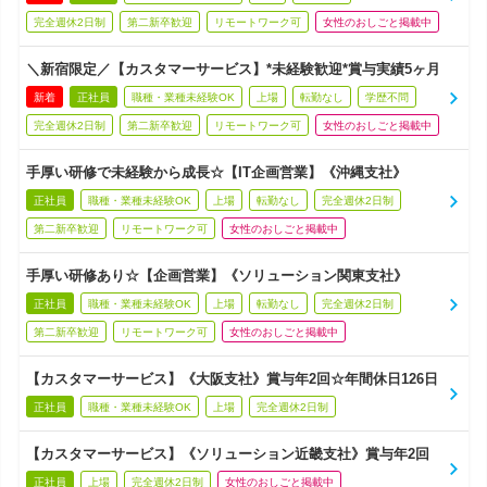
完全週休2日制
第二新卒歓迎
リモートワーク可
女性のおしごと掲載中
＼新宿限定／【カスタマーサービス】*未経験歓迎*賞与実績5ヶ月
新着
正社員
職種・業種未経験OK
上場
転勤なし
学歴不問
完全週休2日制
第二新卒歓迎
リモートワーク可
女性のおしごと掲載中
手厚い研修で未経験から成長☆【IT企画営業】《沖縄支社》
正社員
職種・業種未経験OK
上場
転勤なし
完全週休2日制
第二新卒歓迎
リモートワーク可
女性のおしごと掲載中
手厚い研修あり☆【企画営業】《ソリューション関東支社》
正社員
職種・業種未経験OK
上場
転勤なし
完全週休2日制
第二新卒歓迎
リモートワーク可
女性のおしごと掲載中
【カスタマーサービス】《大阪支社》賞与年2回☆年間休日126日
正社員
職種・業種未経験OK
上場
完全週休2日制
【カスタマーサービス】《ソリューション近畿支社》賞与年2回
正社員
上場
完全週休2日制
女性のおしごと掲載中