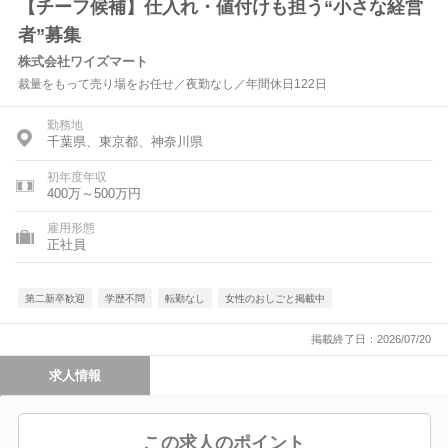
【チーフ候補】仕入れ・値付けも担う“小さな経営
者”募集
株式会社ワイズマート
裁量をもって売り場をお任せ／夜勤なし／年間休日122日
勤務地
千葉県、東京都、神奈川県
初年度年収
400万～500万円
雇用形態
正社員
第二新卒歓迎
学歴不問
転勤なし
女性のおしごと掲載中
掲載終了日：2026/07/20
求人情報
この求人のポイント