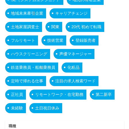
地域未来牽引企業
キャリアチェンジ
土地家屋調査士
関東
20代 初めて転職
フルリモート
技術営業
登録販売者
ハウスクリーニング
声優マネージャー
鉄道乗務員・船舶乗務員
化粧品
定時で帰れる仕事
注目の求人検索ワード
正社員
リモートワーク・在宅勤務
第二新卒
未経験
土日祝日休み
職種