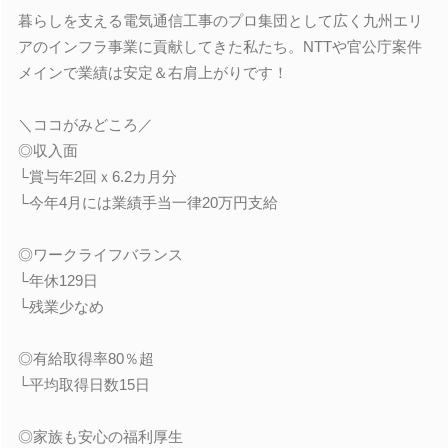
暮らしを支える電気通信工事のプロ集団として広く九州エリ
アのインフラ事業に貢献してきた私たち。NTTや官公庁案件
メインで業績は安定＆右肩上がりです！
＼ココがみどころ／
◎収入面
└賞与年2回ｘ6.2カ月分
└今年4月には業績手当一律20万円支給
◎ワークライフバランス
└年休129日
└残業少なめ
◎有給取得率80％超
└平均取得日数15日
◎家族も安心の福利厚生