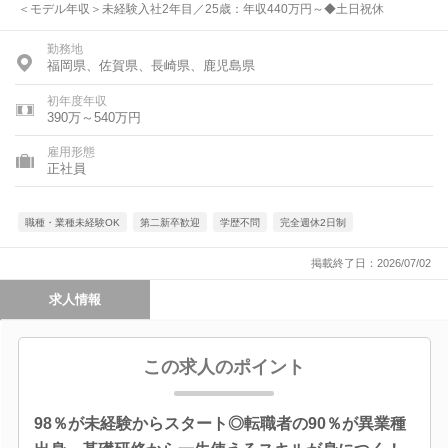
＜モデル年収＞未経験入社2年目／25歳：年収440万円～◆土日祝休
勤務地
福岡県、佐賀県、長崎県、鹿児島県
初年度年収
390万～540万円
雇用形態
正社員
職種・業種未経験OK
第二新卒歓迎
学歴不問
完全週休2日制
掲載終了日：2026/07/02
求人情報
この求人のポイント
98％が未経験からスタート◎転職者の90％が異業種