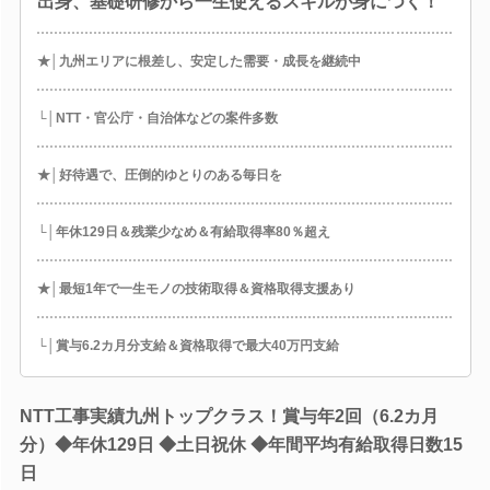
出身、基礎研修から一生使えるスキルが身につく！
★│九州エリアに根差し、安定した需要・成長を継続中
└│NTT・官公庁・自治体などの案件多数
★│好待遇で、圧倒的ゆとりのある毎日を
└│年休129日＆残業少なめ＆有給取得率80％超え
★│最短1年で一生モノの技術取得＆資格取得支援あり
└│賞与6.2カ月分支給＆資格取得で最大40万円支給
NTT工事実績九州トップクラス！賞与年2回（6.2カ月
分）◆年休129日 ◆土日祝休 ◆年間平均有給取得日数15
日