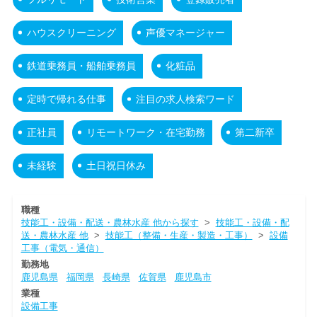
ハウスクリーニング
声優マネージャー
鉄道乗務員・船舶乗務員
化粧品
定時で帰れる仕事
注目の求人検索ワード
正社員
リモートワーク・在宅勤務
第二新卒
未経験
土日祝日休み
職種
技能工・設備・配送・農林水産 他から探す
>
技能工・設備・配
送・農林水産 他
>
技能工（整備・生産・製造・工事）
>
設備
工事（電気・通信）
勤務地
鹿児島県
福岡県
長崎県
佐賀県
鹿児島市
業種
設備工事