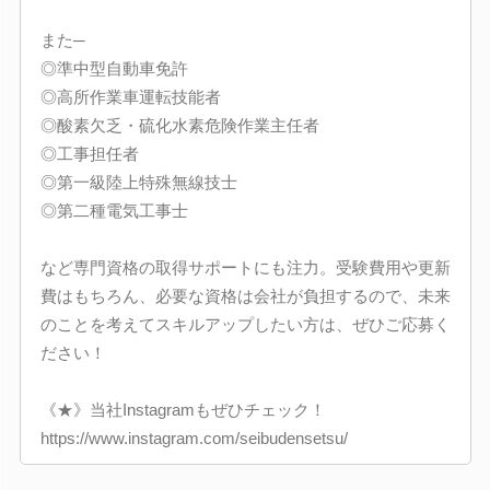
また─
◎準中型自動車免許
◎高所作業車運転技能者
◎酸素欠乏・硫化水素危険作業主任者
◎工事担任者
◎第一級陸上特殊無線技士
◎第二種電気工事士
など専門資格の取得サポートにも注力。受験費用や更新
費はもちろん、必要な資格は会社が負担するので、未来
のことを考えてスキルアップしたい方は、ぜひご応募く
ださい！
《★》当社Instagramもぜひチェック！
https://www.instagram.com/seibudensetsu/