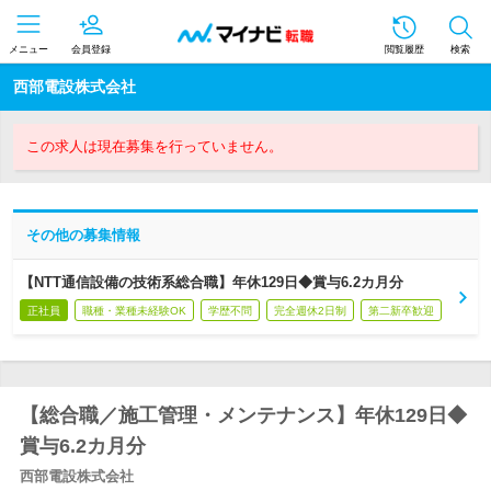
メニュー
会員登録
閲覧履歴
検索
西部電設株式会社
この求人は現在募集を行っていません。
その他の募集情報
【NTT通信設備の技術系総合職】年休129日◆賞与6.2カ月分
正社員
職種・業種未経験OK
学歴不問
完全週休2日制
第二新卒歓迎
【総合職／施工管理・メンテナンス】年休129日◆
賞与6.2カ月分
西部電設株式会社