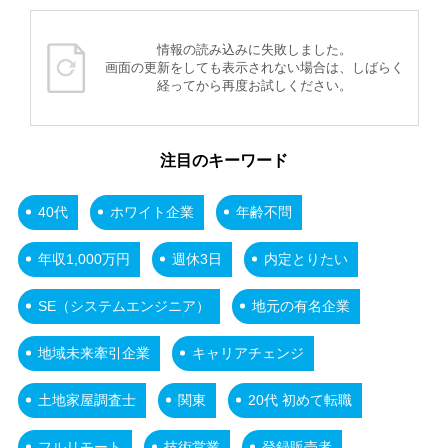
情報の読み込みに失敗しました。
画面の更新をしても表示されない場合は、しばらく
経ってから再度お試しください。
注目のキーワード
40代
ホワイト企業
年齢不問
年収1,000万円
週休3日
内定とりたい
SE（システムエンジニア）
地元の有名企業
地域未来牽引企業
キャリアチェンジ
土地家屋調査士
関東
20代 初めて転職
フルリモート
技術営業
登録販売者