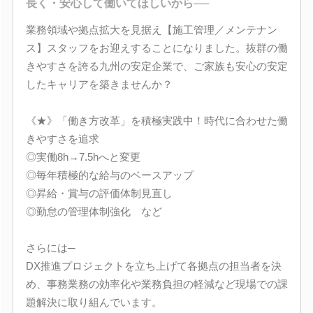
長く・安心して働いてほしいから──
業務領域や拠点拡大を見据え【施工管理／メンテナン
ス】スタッフをお迎えすることになりました。抜群の働
きやすさを誇る九州の安定企業で、ご家族も安心の安定
したキャリアを築きませんか？
《★》「働き方改革」を積極実践中！時代に合わせた働
きやすさを追求
◎実働8h→7.5hへと変更
◎毎年積極的な給与のベースアップ
◎昇給・賞与の評価体制見直し
◎勤怠の管理体制強化 など
さらには─
DX推進プロジェクトを立ち上げて各拠点の担当者を決
め、事務業務の効率化や業務負担の軽減など現場での課
題解決に取り組んでいます。