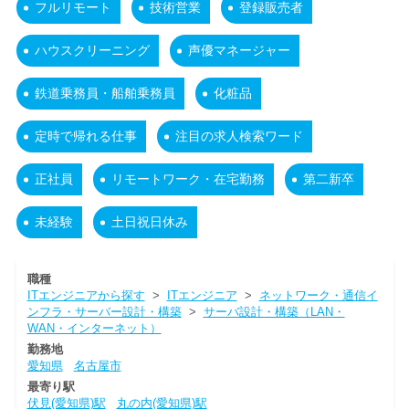
フルリモート
技術営業
登録販売者
ハウスクリーニング
声優マネージャー
鉄道乗務員・船舶乗務員
化粧品
定時で帰れる仕事
注目の求人検索ワード
正社員
リモートワーク・在宅勤務
第二新卒
未経験
土日祝日休み
職種
ITエンジニアから探す
>
ITエンジニア
>
ネットワーク・通信イ
ンフラ・サーバー設計・構築
>
サーバ設計・構築（LAN・
WAN・インターネット）
勤務地
愛知県
名古屋市
最寄り駅
伏見(愛知県)駅
丸の内(愛知県)駅