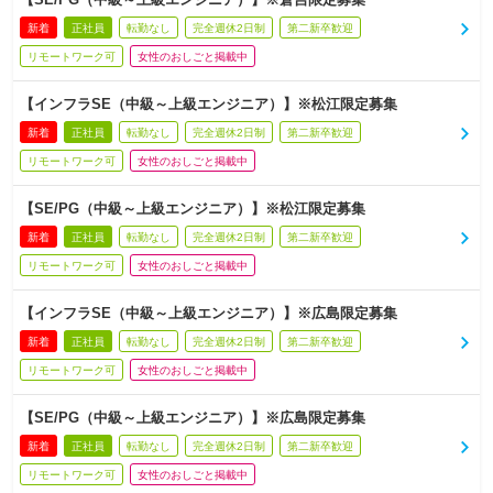
新着
正社員
転勤なし
完全週休2日制
第二新卒歓迎
リモートワーク可
女性のおしごと掲載中
【インフラSE（中級～上級エンジニア）】※松江限定募集
新着
正社員
転勤なし
完全週休2日制
第二新卒歓迎
リモートワーク可
女性のおしごと掲載中
【SE/PG（中級～上級エンジニア）】※松江限定募集
新着
正社員
転勤なし
完全週休2日制
第二新卒歓迎
リモートワーク可
女性のおしごと掲載中
【インフラSE（中級～上級エンジニア）】※広島限定募集
新着
正社員
転勤なし
完全週休2日制
第二新卒歓迎
リモートワーク可
女性のおしごと掲載中
【SE/PG（中級～上級エンジニア）】※広島限定募集
新着
正社員
転勤なし
完全週休2日制
第二新卒歓迎
リモートワーク可
女性のおしごと掲載中