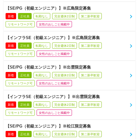
【SE/PG（初級エンジニア）】※広島限定募集
新着
正社員
転勤なし
完全週休2日制
第二新卒歓迎
リモートワーク可
女性のおしごと掲載中
【インフラSE（初級エンジニア）】※広島限定募集
新着
正社員
転勤なし
完全週休2日制
第二新卒歓迎
リモートワーク可
女性のおしごと掲載中
【SE/PG（初級エンジニア）】※出雲限定募集
新着
正社員
転勤なし
完全週休2日制
第二新卒歓迎
リモートワーク可
女性のおしごと掲載中
【インフラSE（初級エンジニア）】※出雲限定募集
新着
正社員
転勤なし
完全週休2日制
第二新卒歓迎
リモートワーク可
女性のおしごと掲載中
【SE/PG（初級エンジニア）】※松江限定募集
新着
正社員
転勤なし
完全週休2日制
第二新卒歓迎