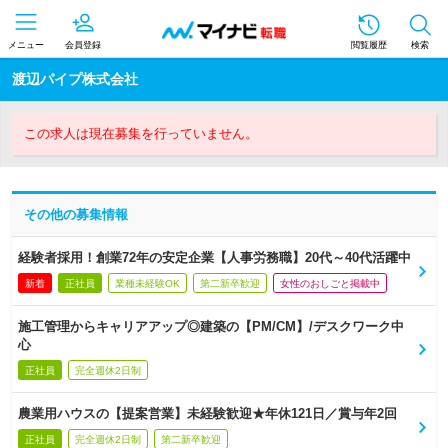
メニュー
会員登録
閲覧履歴
検索
渡辺パイプ株式会社
この求人は現在募集を行っていません。
その他の募集情報
経験者採用！創業72年の安定企業【人事労務職】20代～40代活躍中
新着
正社員
業種未経験OK
第二新卒歓迎
女性のおしごと掲載中
施工管理からキャリアアップ◎建築の【PM/CM】/デスクワーク中
心
正社員
完全週休2日制
農業用ハウスの【提案営業】未経験歓迎★年休121日／賞与年2回
正社員
完全週休2日制
第二新卒歓迎