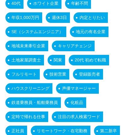
40代
ホワイト企業
年齢不問
年収1,000万円
週休3日
内定とりたい
SE（システムエンジニア）
地元の有名企業
地域未来牽引企業
キャリアチェンジ
土地家屋調査士
関東
20代 初めて転職
フルリモート
技術営業
登録販売者
ハウスクリーニング
声優マネージャー
鉄道乗務員・船舶乗務員
化粧品
定時で帰れる仕事
注目の求人検索ワード
正社員
リモートワーク・在宅勤務
第二新卒