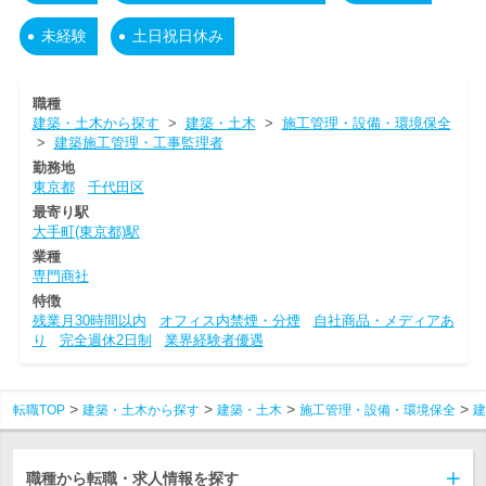
未経験
土日祝日休み
職種
建築・土木から探す
>
建築・土木
>
施工管理・設備・環境保全
>
建築施工管理・工事監理者
勤務地
東京都
千代田区
最寄り駅
大手町(東京都)駅
業種
専門商社
特徴
残業月30時間以内
オフィス内禁煙・分煙
自社商品・メディアあ
り
完全週休2日制
業界経験者優遇
転職TOP
建築・土木から探す
建築・土木
施工管理・設備・環境保全
建
職種から転職・求人情報を探す