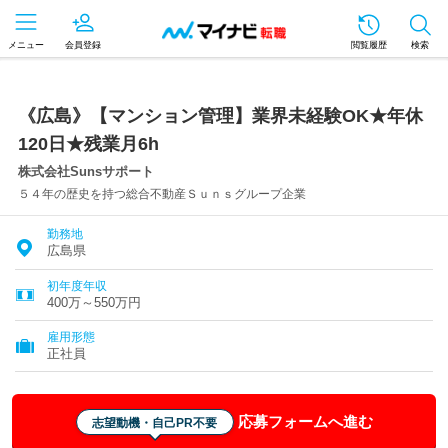
メニュー
会員登録
閲覧履歴
検索
《広島》【マンション管理】業界未経験OK★年休
120日★残業月6h
株式会社Sunsサポート
５４年の歴史を持つ総合不動産Ｓｕｎｓグループ企業
勤務地
広島県
初年度年収
400万～550万円
雇用形態
正社員
応募フォームへ進む
志望動機・自己PR不要