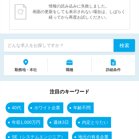
情報の読み込みに失敗しました。
画面の更新をしても表示されない場合は、しばらく
経ってから再度お試しください。
検索
どんな求人をお探しですか？
勤務地・本社
職種
詳細条件
注目のキーワード
40代
ホワイト企業
年齢不問
年収1,000万円
週休3日
内定とりたい
SE（システムエンジニア）
地元の有名企業