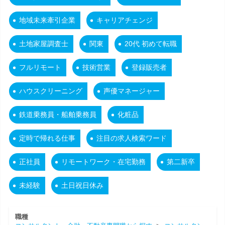
地域未来牽引企業
キャリアチェンジ
土地家屋調査士
関東
20代 初めて転職
フルリモート
技術営業
登録販売者
ハウスクリーニング
声優マネージャー
鉄道乗務員・船舶乗務員
化粧品
定時で帰れる仕事
注目の求人検索ワード
正社員
リモートワーク・在宅勤務
第二新卒
未経験
土日祝日休み
職種