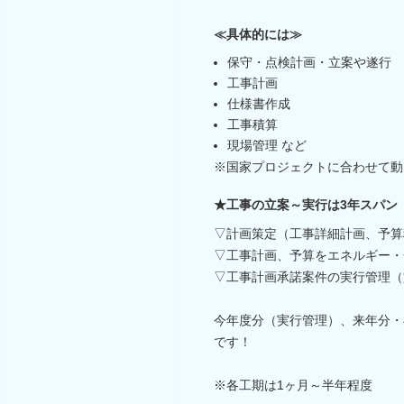
≪具体的には≫
保守・点検計画・立案や遂行
工事計画
仕様書作成
工事積算
現場管理 など
※国家プロジェクトに合わせて動
★工事の立案～実行は3年スパン
▽計画策定（工事詳細計画、予算
▽工事計画、予算をエネルギー・
▽工事計画承諾案件の実行管理（
今年度分（実行管理）、来年分・
です！
※各工期は1ヶ月～半年程度