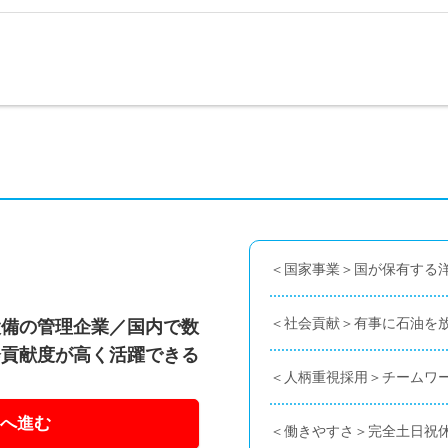
＜国家事業＞国が保有する
＜社会貢献＞有事に石油を
設備の管理企業／国内で数
会貢献度が高く活躍できる
＜人柄重視採用＞チームワ
へ進む
＜働きやすさ＞完全土日祝休