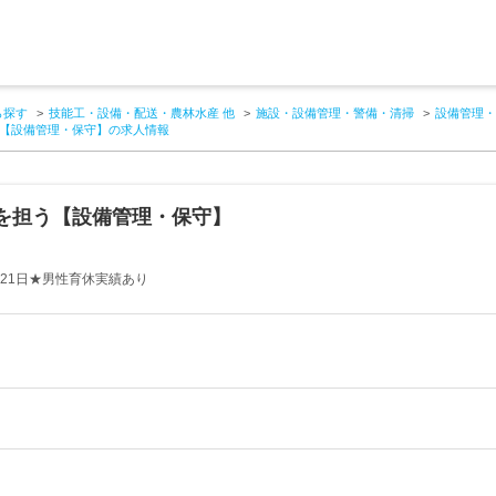
ら探す
技能工・設備・配送・農林水産 他
施設・設備管理・警備・清掃
設備管理・
【設備管理・保守】の求人情報
を担う【設備管理・保守】
21日★男性育休実績あり