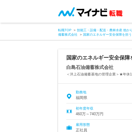
転職TOP
技能工・設備・配送・農林水産 他か
備蓄株式会社
国家のエネルギー安全保障を担う
国家のエネルギー安全保障
白島石油備蓄株式会社
＜洋上石油備蓄基地の管理企業＞★年休1
勤務地
福岡県
初年度年収
460万～740万円
雇用形態
正社員