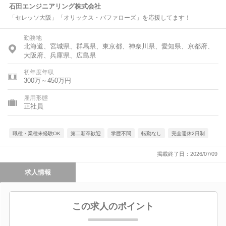
石田エンジニアリング株式会社
「セレッソ大阪」「オリックス・バファローズ」を応援してます！
勤務地
北海道、宮城県、群馬県、東京都、神奈川県、愛知県、京都府、
大阪府、兵庫県、広島県
初年度年収
300万～450万円
雇用形態
正社員
職種・業種未経験OK
第二新卒歓迎
学歴不問
転勤なし
完全週休2日制
掲載終了日：2026/07/09
求人情報
この求人のポイント