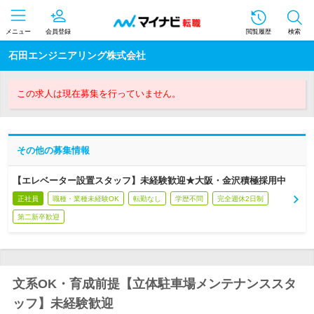
メニュー
会員登録
閲覧履歴
検索
石田エンジニアリング株式会社
この求人は現在募集を行っていません。
その他の募集情報
【エレベーター設置スタッフ】未経験歓迎★大阪・金沢積極採用中
正社員
職種・業種未経験OK
転勤なし
学歴不問
完全週休2日制
第二新卒歓迎
文系OK・育成前提【立体駐車場メンテナンススタ
ッフ】未経験歓迎