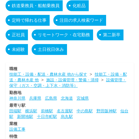
鉄道乗務員・船舶乗務員
化粧品
定時で帰れる仕事
注目の求人検索ワード
正社員
リモートワーク・在宅勤務
第二新卒
未経験
土日祝日休み
職種
技能工・設備・配送・農林水産 他から探す
>
技能工・設備・配
送・農林水産 他
>
施設・設備管理・警備・清掃
>
設備管理・
保守（ガス・空調・上下水・消防等）
勤務地
神奈川県
兵庫県
広島県
北海道
宮城県
最寄り駅
田端駅
横浜駅
前橋駅
名古屋駅
中の島駅
野田阪神駅
仙台
駅
新開地駅
十日市町駅
烏丸駅
業種
設備工事
特徴