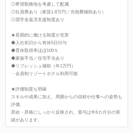
◎希望勤務地を考慮して配属
◎社員寮あり（家賃1.8万円／光熱費補助あり）
◎奨学金返済支援制度あり
★長期的に働ける制度が充実
◆入社初日から有休5日付与
◆育休取得率ほぼ100％
◆家族手当／住宅手当あり
◆リフレッシュ補助（年1万円）
・会員制リゾートホテル利用可能
★評価制度も明確
スキルや成果に加え、周囲からの信頼や仕事への姿勢も
評価。
昇給・昇格にしっかり反映され、賞与は年6カ月分の実
績があります。