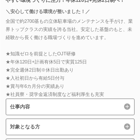
やすい環境づくりに注力！年休120日+完休2日制へ！
＼安心して働ける環境が整いました！／
全国で約2700基もの立体駐車場のメンテナンスを手がけ、業
界トップクラスの実績を誇る当社。安定した基盤のもと、未
経験から長く働ける職場づくりを進めています。
★知識ゼロを前提としたOJT研修
★年休120日+計画有休5日で実質125日
★完全週休2日制※休日出勤あり
★入社初日から有給5日付与
★賞与年6カ月分の実績あり
★社員寮・奨学金返済制度など福利厚生も充実
仕事内容
対象となる方