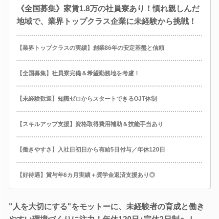
《全国募集》家賃1.8万の社員寮あり！慣れ親しんだ
地域で、業界トップクラス企業に未経験から挑戦！
【業界トップクラスの実績】創業86年の安定基盤と信頼
【全国募集】社員寮完備＆希望勤務地を考慮！
【未経験歓迎】知識ゼロからスタートできるOJT体制
【スキルアップ支援】資格取得費用補助＆技能手当あり
【働きやすさ】入社日初日から有給5日付与／年休120日
【好待遇】賞与年6カ月実績＋奨学金返済支援あり◎
"人を大切にする"をモットーに、未経験者の育成と働き