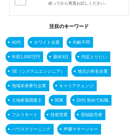
経ってから再度お試しください。
注目のキーワード
40代
ホワイト企業
年齢不問
年収1,000万円
週休3日
内定とりたい
SE（システムエンジニア）
地元の有名企業
地域未来牽引企業
キャリアチェンジ
土地家屋調査士
関東
20代 初めて転職
フルリモート
技術営業
登録販売者
ハウスクリーニング
声優マネージャー