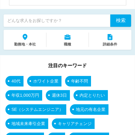
検索
どんな求人をお探しですか？
勤務地・本社
職種
詳細条件
注目のキーワード
40代
ホワイト企業
年齢不問
年収1,000万円
週休3日
内定とりたい
SE（システムエンジニア）
地元の有名企業
地域未来牽引企業
キャリアチェンジ