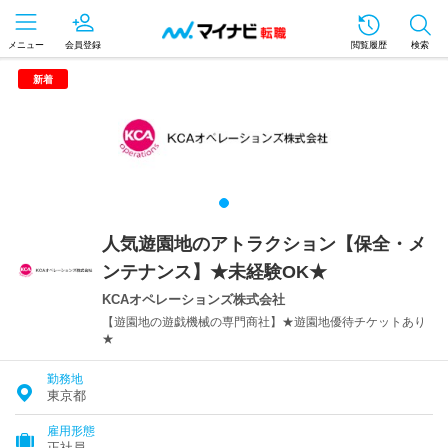
メニュー
会員登録
閲覧履歴
検索
新着
人気遊園地のアトラクション【保全・メ
ンテナンス】★未経験OK★
KCAオペレーションズ株式会社
【遊園地の遊戯機械の専門商社】★遊園地優待チケットあり
★
勤務地
東京都
雇用形態
正社員