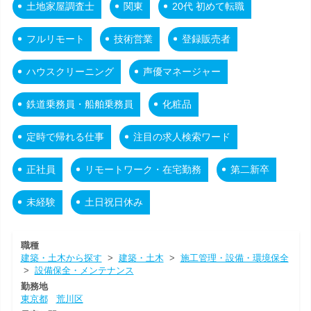
土地家屋調査士
関東
20代 初めて転職
フルリモート
技術営業
登録販売者
ハウスクリーニング
声優マネージャー
鉄道乗務員・船舶乗務員
化粧品
定時で帰れる仕事
注目の求人検索ワード
正社員
リモートワーク・在宅勤務
第二新卒
未経験
土日祝日休み
職種
建築・土木から探す
>
建築・土木
>
施工管理・設備・環境保全
>
設備保全・メンテナンス
勤務地
東京都
荒川区