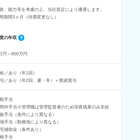
験、能力等を考慮の上、当社規定により優遇します。
用期間3ヵ月（待遇変更なし）
度の年収
0万円～800万円
給／あり（年1回）
与／あり（年2回、夏・冬）＋業績賞与
勤手当
間外手当※管理職は管理監督者のため深夜残業のみ支給
族手当（条件により異なる）
域手当（勤務地により異なる）
宅補助金（条件あり）
格手当