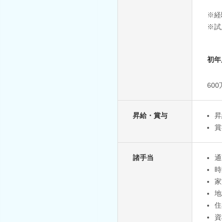
※経
※試
初年
60
昇給・賞与
昇
賞
諸手当
通
時
家
地
住
資