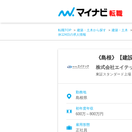
転職TOP
建築・土木から探す
建築・土木
休124日の求人情報
《島根》【建設
株式会社エイテ
東証スタンダード上場
勤務地
島根県
初年度年収
600万～800万円
雇用形態
正社員