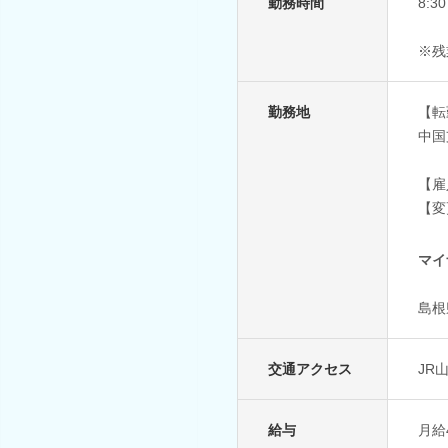
勤務時間
8:
※残
勤務地
【転
中国
【雇
【変
マイ
島根
交通アクセス
JR
給与
月給