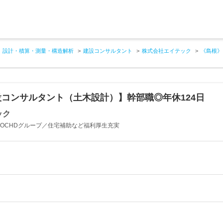
設計・積算・測量・構造解析
建設コンサルタント
株式会社エイテック
《島根》
コンサルタント（土木設計）】幹部職◎年休124日
ック
 OCHDグループ／住宅補助など福利厚生充実