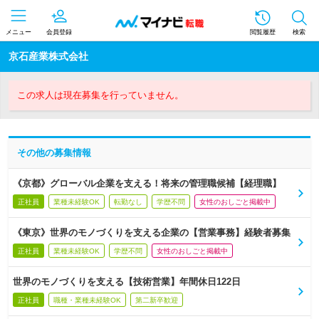
メニュー
会員登録
閲覧履歴
検索
京石産業株式会社
この求人は現在募集を行っていません。
その他の募集情報
《京都》グローバル企業を支える！将来の管理職候補【経理職】
正社員
業種未経験OK
転勤なし
学歴不問
女性のおしごと掲載中
《東京》世界のモノづくりを支える企業の【営業事務】経験者募集
正社員
業種未経験OK
学歴不問
女性のおしごと掲載中
世界のモノづくりを支える【技術営業】年間休日122日
正社員
職種・業種未経験OK
第二新卒歓迎