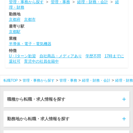
管理・事務から探す
>
管理・事務
>
経理・財務・会計
>
経
理・財務
勤務地
京都府
京都市
最寄り駅
京都駅
業種
半導体・電子・電気機器
特徴
U・Iターン歓迎
自社商品・メディアあり
学歴不問
17時までに
退社可
育児中の社員在籍中
転職TOP
管理・事務から探す
管理・事務
経理・財務・会計
経理・財務
職種から転職・求人情報を探す
勤務地から転職・求人情報を探す