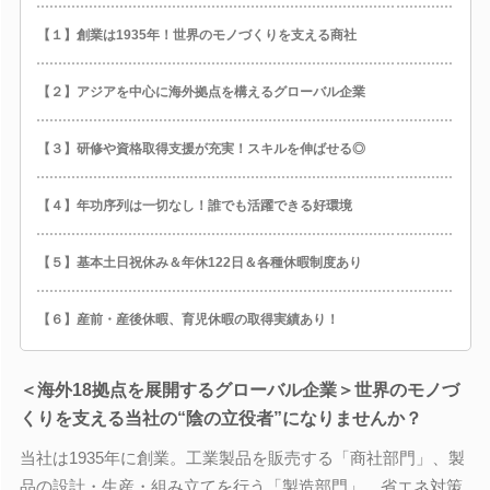
【１】創業は1935年！世界のモノづくりを支える商社
【２】アジアを中心に海外拠点を構えるグローバル企業
【３】研修や資格取得支援が充実！スキルを伸ばせる◎
【４】年功序列は一切なし！誰でも活躍できる好環境
【５】基本土日祝休み＆年休122日＆各種休暇制度あり
【６】産前・産後休暇、育児休暇の取得実績あり！
＜海外18拠点を展開するグローバル企業＞世界のモノづ
くりを支える当社の“陰の立役者”になりませんか？
当社は1935年に創業。工業製品を販売する「商社部門」、製
品の設計・生産・組み立てを行う「製造部門」、省エネ対策