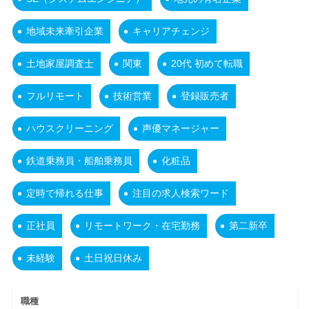
地域未来牽引企業
キャリアチェンジ
土地家屋調査士
関東
20代 初めて転職
フルリモート
技術営業
登録販売者
ハウスクリーニング
声優マネージャー
鉄道乗務員・船舶乗務員
化粧品
定時で帰れる仕事
注目の求人検索ワード
正社員
リモートワーク・在宅勤務
第二新卒
未経験
土日祝日休み
職種