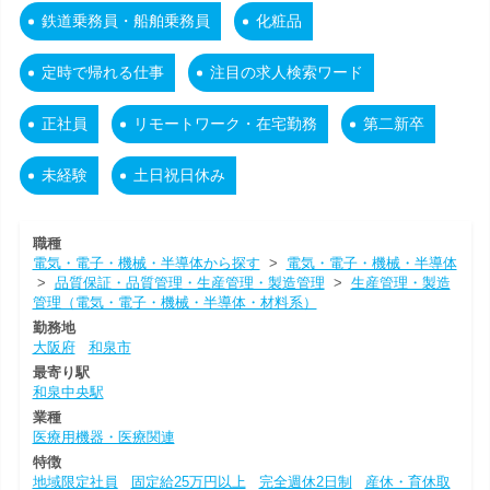
鉄道乗務員・船舶乗務員
化粧品
定時で帰れる仕事
注目の求人検索ワード
正社員
リモートワーク・在宅勤務
第二新卒
未経験
土日祝日休み
職種
電気・電子・機械・半導体から探す
>
電気・電子・機械・半導体
>
品質保証・品質管理・生産管理・製造管理
>
生産管理・製造
管理（電気・電子・機械・半導体・材料系）
勤務地
大阪府
和泉市
最寄り駅
和泉中央駅
業種
医療用機器・医療関連
特徴
地域限定社員
固定給25万円以上
完全週休2日制
産休・育休取