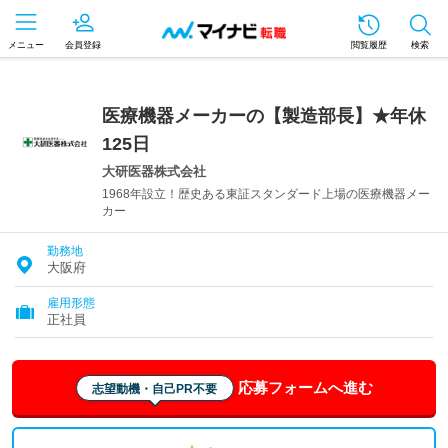
メニュー
会員登録
閲覧履歴
検索
医療機器メーカーの【製造部長】★年休
125日
大研医器株式会社
1968年設立！歴史ある東証スタンダード上場の医療機器メー
カー
勤務地
大阪府
雇用形態
正社員
応募フォームへ進む
志望動機・自己PR不要