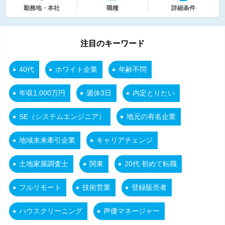
勤務地・本社
職種
詳細条件
注目のキーワード
40代
ホワイト企業
年齢不問
年収1,000万円
週休3日
内定とりたい
SE（システムエンジニア）
地元の有名企業
地域未来牽引企業
キャリアチェンジ
土地家屋調査士
関東
20代 初めて転職
フルリモート
技術営業
登録販売者
ハウスクリーニング
声優マネージャー