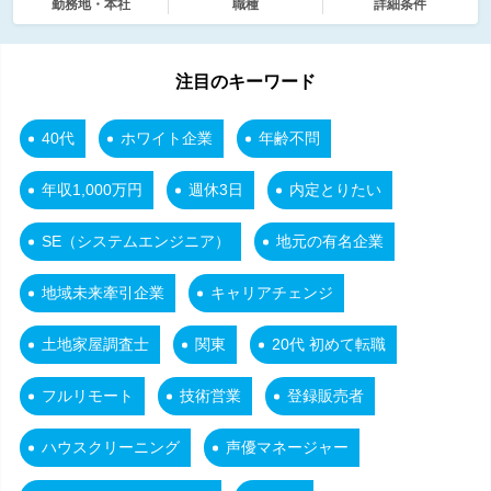
勤務地・本社
職種
詳細条件
注目のキーワード
40代
ホワイト企業
年齢不問
年収1,000万円
週休3日
内定とりたい
SE（システムエンジニア）
地元の有名企業
地域未来牽引企業
キャリアチェンジ
土地家屋調査士
関東
20代 初めて転職
フルリモート
技術営業
登録販売者
ハウスクリーニング
声優マネージャー