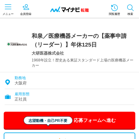
メニュー
会員登録
閲覧履歴
検索
和泉／医療機器メーカーの【薬事申請
（リーダー）】年休125日
大研医器株式会社
1968年設立！歴史ある東証スタンダード上場の医療機器メー
カー
勤務地
大阪府
雇用形態
正社員
応募フォームへ進む
志望動機・自己PR不要