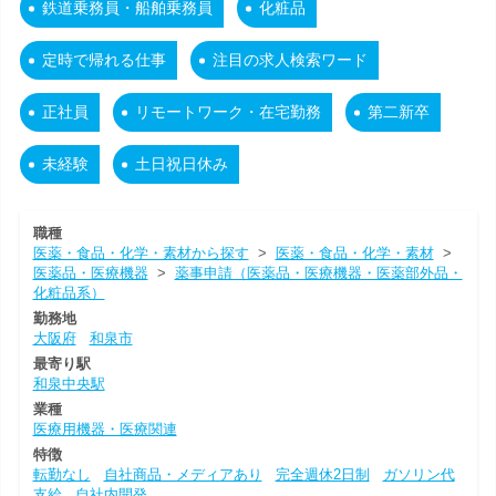
鉄道乗務員・船舶乗務員
化粧品
定時で帰れる仕事
注目の求人検索ワード
正社員
リモートワーク・在宅勤務
第二新卒
未経験
土日祝日休み
職種
医薬・食品・化学・素材から探す
>
医薬・食品・化学・素材
>
医薬品・医療機器
>
薬事申請（医薬品・医療機器・医薬部外品・
化粧品系）
勤務地
大阪府
和泉市
最寄り駅
和泉中央駅
業種
医療用機器・医療関連
特徴
転勤なし
自社商品・メディアあり
完全週休2日制
ガソリン代
支給
自社内開発