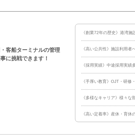
《創業72年の歴史》港湾施
《高い公共性》施設利用者
園・客船ターミナルの管理
仕事に挑戦できます！
《採用実績》中途採用実績多
《手厚い教育》OJT・研修
《多様なキャリア》様々な
《高い定着率》産休・育休