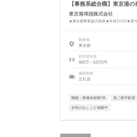
【事務系総合職】東京港の
東京港埠頭株式会社
★東京都事業協力団体★年休131日★賞与
勤務地
東京都
初年度年収
480万～520万円
雇用形態
正社員
職種・業種未経験OK
第二新卒歓迎
女性のおしごと掲載中