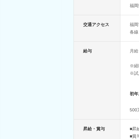
福岡
交通アクセス
福岡
各線
給与
月給：
※経
※試
初年
50
昇給・賞与
■昇
■賞