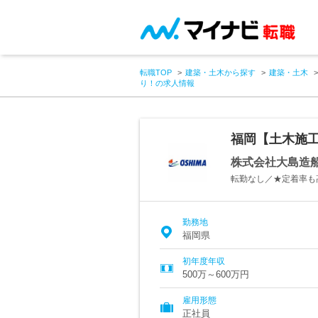
転職TOP
建築・土木から探す
建築・土木
り！の求人情報
福岡【土木施工
株式会社大島造
転勤なし／★定着率も
勤務地
福岡県
初年度年収
500万～600万円
雇用形態
正社員