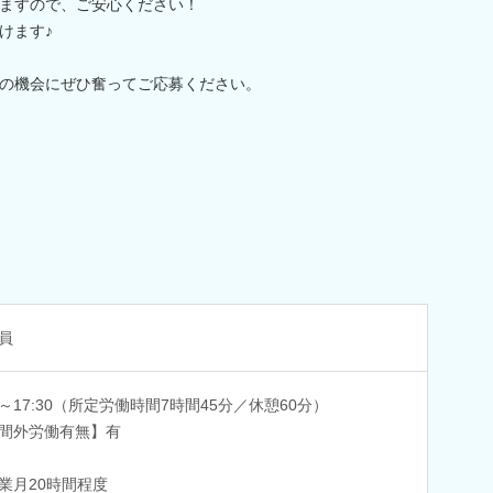
ますので、ご安心ください！
けます♪
の機会にぜひ奮ってご応募ください。
員
45～17:30（所定労働時間7時間45分／休憩60分）
間外労働有無】有
業月20時間程度