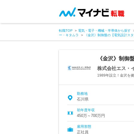
転職TOP
電気・電子・機械・半導体から探す
ー・キタムラ
《金沢》制御盤の【電気設計スタ
《金沢》制御盤
株式会社エス・
1989年設立！金沢
勤務地
石川県
初年度年収
450万～700万円
雇用形態
正社員