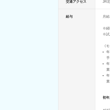
交通アクセス
JR
給与
月給
※経
※試
《モ
年
手
年
業
年
業
初年