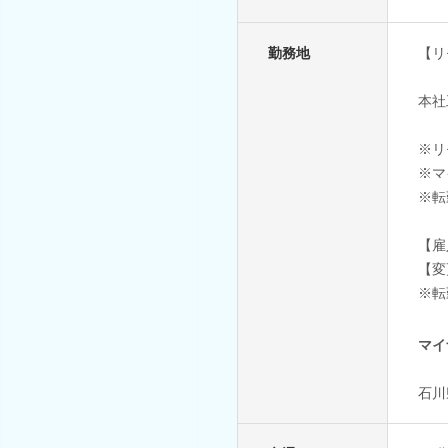
勤務地
【リ
本社
※リ
※マ
※転
【雇
【変
※転
マイ
石川