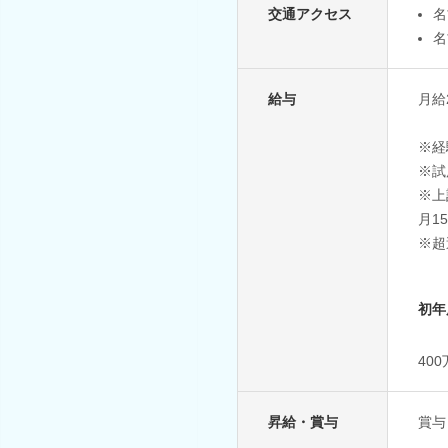
交通アクセス
名
名
給与
月給
※経
※試
※上
月1
※超
初年
40
昇給・賞与
賞与