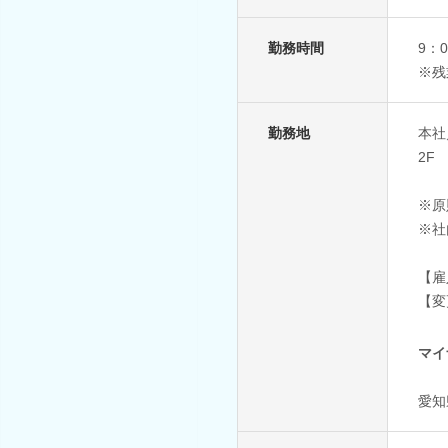
勤務時間
9：
※残
勤務地
本社
2F
※原
※社
【雇
【変
マイ
愛知