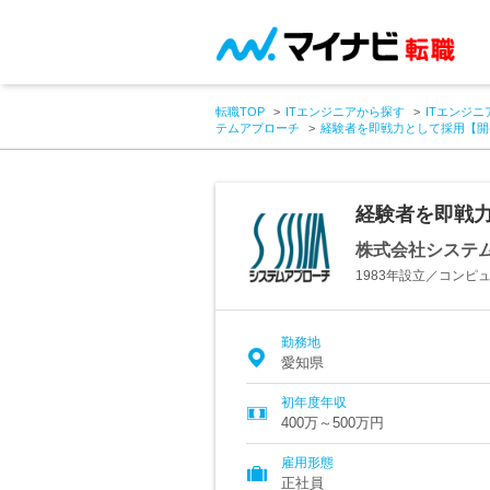
転職TOP
ITエンジニアから探す
ITエンジニ
テムアプローチ
経験者を即戦力として採用【開発
経験者を即戦力
株式会社システ
1983年設立／コン
勤務地
愛知県
初年度年収
400万～500万円
雇用形態
正社員