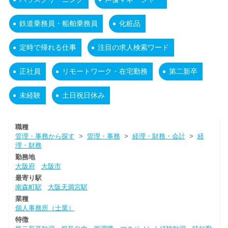
鉄道乗務員・船舶乗務員
化粧品
定時で帰れる仕事
注目の求人検索ワード
正社員
リモートワーク・在宅勤務
第二新卒
未経験
土日祝日休み
職種
管理・事務から探す
>
管理・事務
>
経理・財務・会計
>
経
理・財務
勤務地
大阪府
大阪市
最寄り駅
南森町駅
大阪天満宮駅
業種
個人事務所（士業）
特徴