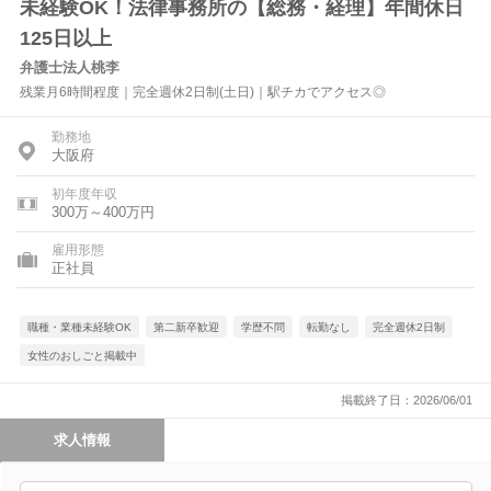
未経験OK！法律事務所の【総務・経理】年間休日
125日以上
弁護士法人桃李
残業月6時間程度｜完全週休2日制(土日)｜駅チカでアクセス◎
勤務地
大阪府
初年度年収
300万～400万円
雇用形態
正社員
職種・業種未経験OK
第二新卒歓迎
学歴不問
転勤なし
完全週休2日制
女性のおしごと掲載中
掲載終了日：2026/06/01
求人情報