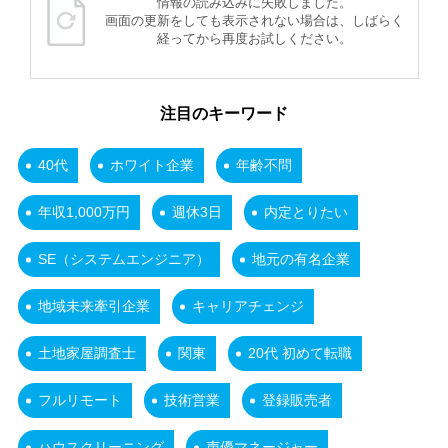
情報の読み込みに失敗しました。
画面の更新をしても表示されない場合は、しばらく
経ってから再度お試しください。
注目のキーワード
40代
ホワイト企業
年齢不問
年収1,000万円
週休3日
内定とりたい
SE（システムエンジニア）
地元の有名企業
地域未来牽引企業
キャリアチェンジ
土地家屋調査士
関東
20代 初めて転職
フルリモート
技術営業
登録販売者
ハウスクリーニング
声優マネージャー