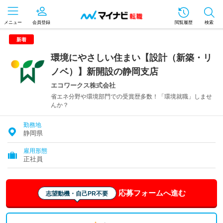
メニュー
会員登録
閲覧履歴
検索
新着
環境にやさしい住まい【設計（新築・リ
ノベ）】新開設の静岡支店
エコワークス株式会社
省エネ分野や環境部門での受賞歴多数！「環境就職」しませ
んか？
勤務地
静岡県
雇用形態
正社員
応募フォームへ進む
志望動機・自己PR不要