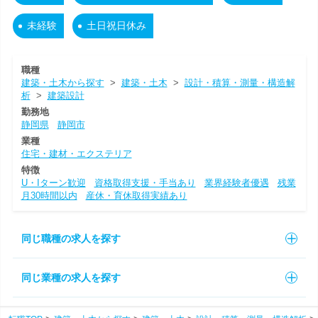
未経験
土日祝日休み
職種
建築・土木から探す
>
建築・土木
>
設計・積算・測量・構造解
析
>
建築設計
勤務地
静岡県
静岡市
業種
住宅・建材・エクステリア
特徴
U・Iターン歓迎
資格取得支援・手当あり
業界経験者優遇
残業
月30時間以内
産休・育休取得実績あり
同じ職種の求人を探す
同じ業種の求人を探す