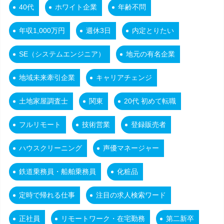
40代
ホワイト企業
年齢不問
年収1,000万円
週休3日
内定とりたい
SE（システムエンジニア）
地元の有名企業
地域未来牽引企業
キャリアチェンジ
土地家屋調査士
関東
20代 初めて転職
フルリモート
技術営業
登録販売者
ハウスクリーニング
声優マネージャー
鉄道乗務員・船舶乗務員
化粧品
定時で帰れる仕事
注目の求人検索ワード
正社員
リモートワーク・在宅勤務
第二新卒