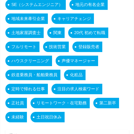
SE（システムエンジニア）
地元の有名企業
地域未来牽引企業
キャリアチェンジ
土地家屋調査士
関東
20代 初めて転職
フルリモート
技術営業
登録販売者
ハウスクリーニング
声優マネージャー
鉄道乗務員・船舶乗務員
化粧品
定時で帰れる仕事
注目の求人検索ワード
正社員
リモートワーク・在宅勤務
第二新卒
未経験
土日祝日休み