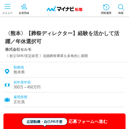
メニュー
会員登録
閲覧履歴
検索
〈熊本〉【葬祭ディレクター】経験を活かして活
躍／年休選択可
株式会社セルモ
《 創立58年/安定経営 》冠婚葬祭事業を多角的に展開
勤務地
熊本県
初年度年収
350万～450万円
雇用形態
正社員
応募フォームへ進む
志望動機・自己PR不要