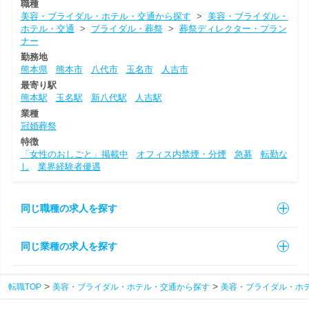
職種
美容・ブライダル・ホテル・交通から探す
>
美容・ブライダル・
ホテル・交通
>
ブライダル・葬祭
>
葬祭ディレクター・プラン
ナー
勤務地
熊本県
熊本市
八代市
玉名市
人吉市
最寄り駅
熊本駅
玉名駅
新八代駅
人吉駅
業種
冠婚葬祭
特徴
「女性のおしごと」掲載中
オフィス内禁煙・分煙
急募
転勤な
し
業界経験者優遇
同じ職種の求人を探す
同じ業種の求人を探す
転職TOP
美容・ブライダル・ホテル・交通から探す
美容・ブライダル・ホ