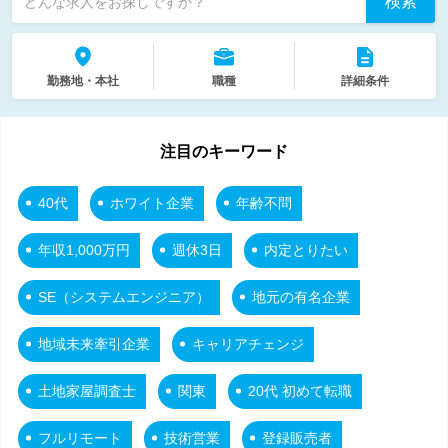
検索
どんな求人をお探しですか？
勤務地・本社
職種
詳細条件
注目のキーワード
40代
ホワイト企業
年齢不問
年収1,000万円
週休3日
内定とりたい
SE（システムエンジニア）
地元の有名企業
地域未来牽引企業
キャリアチェンジ
土地家屋調査士
関東
20代 初めて転職
フルリモート
技術営業
登録販売者