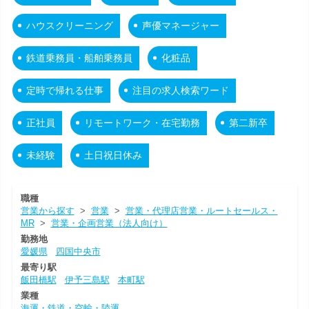
ハウスクリーニング
声優マネージャー
鉄道乗務員・船舶乗務員
化粧品
定時で帰れる仕事
注目の求人検索ワード
正社員
リモートワーク・在宅勤務
第二新卒
未経験
土日祝日休み
職種
営業から探す
>
営業
>
営業・代理店営業・ルートセールス・
MR
>
営業・企画営業（法人向け）
勤務地
愛媛県
四国中央市
最寄り駅
飯田橋駅
伊予三島駅
本町駅
業種
海運・鉄道・空輸・陸運