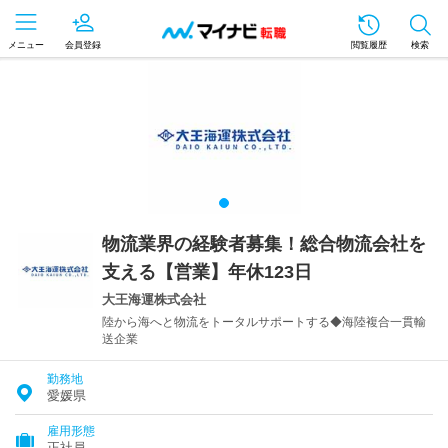
メニュー
会員登録
閲覧履歴
検索
物流業界の経験者募集！総合物流会社を
支える【営業】年休123日
大王海運株式会社
陸から海へと物流をトータルサポートする◆海陸複合一貫輸
送企業
勤務地
愛媛県
雇用形態
正社員