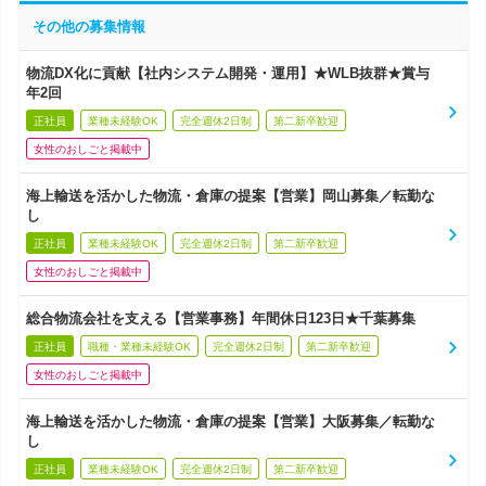
その他の募集情報
物流DX化に貢献【社内システム開発・運用】★WLB抜群★賞与
年2回
正社員
業種未経験OK
完全週休2日制
第二新卒歓迎
女性のおしごと掲載中
海上輸送を活かした物流・倉庫の提案【営業】岡山募集／転勤な
し
正社員
業種未経験OK
完全週休2日制
第二新卒歓迎
女性のおしごと掲載中
総合物流会社を支える【営業事務】年間休日123日★千葉募集
正社員
職種・業種未経験OK
完全週休2日制
第二新卒歓迎
女性のおしごと掲載中
海上輸送を活かした物流・倉庫の提案【営業】大阪募集／転勤な
し
正社員
業種未経験OK
完全週休2日制
第二新卒歓迎