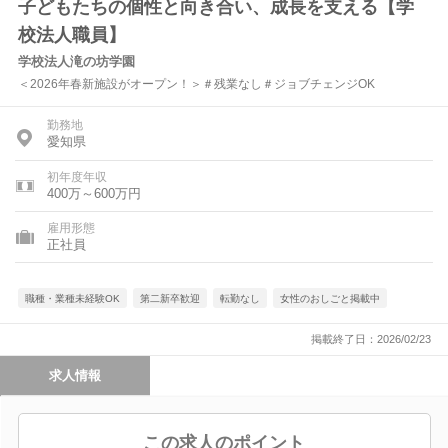
子どもたちの個性と向き合い、成長を支える【学
校法人職員】
学校法人滝の坊学園
＜2026年春新施設がオープン！＞＃残業なし＃ジョブチェンジOK
勤務地
愛知県
初年度年収
400万～600万円
雇用形態
正社員
職種・業種未経験OK
第二新卒歓迎
転勤なし
女性のおしごと掲載中
掲載終了日：2026/02/23
求人情報
この求人のポイント