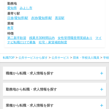
勤務地
愛知県
みよし市
最寄り駅
日進(愛知県)駅
赤池(愛知県)駅
黒笹駅
業種
教育
特徴
第二新卒歓迎
残業月30時間以内
女性管理職登用実績あり
マイ
ナビ転職だけで募集
社宅・家賃補助制度
転職TOP
公共サービスから探す
公共サービス
団体・学校法人職員
学校
職種から転職・求人情報を探す
勤務地から転職・求人情報を探す
業種から転職・求人情報を探す