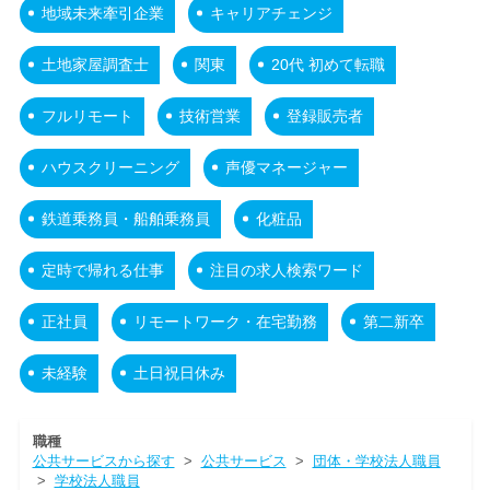
地域未来牽引企業
キャリアチェンジ
土地家屋調査士
関東
20代 初めて転職
フルリモート
技術営業
登録販売者
ハウスクリーニング
声優マネージャー
鉄道乗務員・船舶乗務員
化粧品
定時で帰れる仕事
注目の求人検索ワード
正社員
リモートワーク・在宅勤務
第二新卒
未経験
土日祝日休み
職種
公共サービスから探す
>
公共サービス
>
団体・学校法人職員
>
学校法人職員