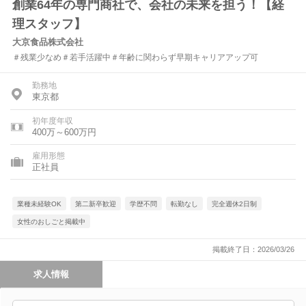
創業64年の専門商社で、会社の未来を担う！【経
理スタッフ】
大京食品株式会社
＃残業少なめ＃若手活躍中＃年齢に関わらず早期キャリアアップ可
勤務地
東京都
初年度年収
400万～600万円
雇用形態
正社員
業種未経験OK
第二新卒歓迎
学歴不問
転勤なし
完全週休2日制
女性のおしごと掲載中
掲載終了日：2026/03/26
求人情報