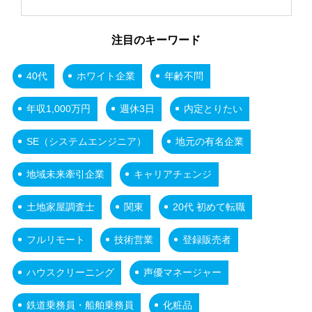
注目のキーワード
40代
ホワイト企業
年齢不問
年収1,000万円
週休3日
内定とりたい
SE（システムエンジニア）
地元の有名企業
地域未来牽引企業
キャリアチェンジ
土地家屋調査士
関東
20代 初めて転職
フルリモート
技術営業
登録販売者
ハウスクリーニング
声優マネージャー
鉄道乗務員・船舶乗務員
化粧品