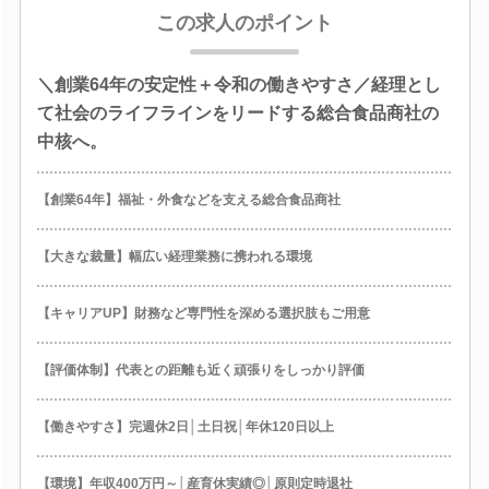
この求人のポイント
＼創業64年の安定性＋令和の働きやすさ／経理とし
て社会のライフラインをリードする総合食品商社の
中核へ。
【創業64年】福祉・外食などを支える総合食品商社
【大きな裁量】幅広い経理業務に携われる環境
【キャリアUP】財務など専門性を深める選択肢もご用意
【評価体制】代表との距離も近く頑張りをしっかり評価
【働きやすさ】完週休2日│土日祝│年休120日以上
【環境】年収400万円～│産育休実績◎│原則定時退社