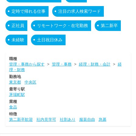
定時で帰れる仕事
注目の求人検索ワード
正社員
リモートワーク・在宅勤務
第二新卒
未経験
土日祝日休み
職種
管理・事務から探す
>
管理・事務
>
経理・財務・会計
>
経
理・財務
勤務地
東京都
中央区
最寄り駅
茅場町駅
業種
食品
特徴
第二新卒歓迎
社内見学可
社割あり
服装自由
急募