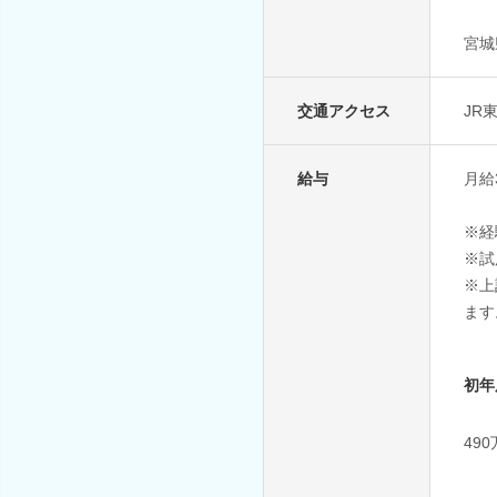
宮城
交通アクセス
JR
給与
月給
※経
※試
※上
ます
初年
49