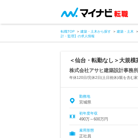
転職TOP
建築・土木から探す
建築・土木
計・監理】の求人情報
＜仙台・転勤なし＞大規模
株式会社アサヒ建築設計事務
年休120日/完休2日(土日祝休)/親を含む
勤務地
宮城県
初年度年収
490万～600万円
雇用形態
正社員