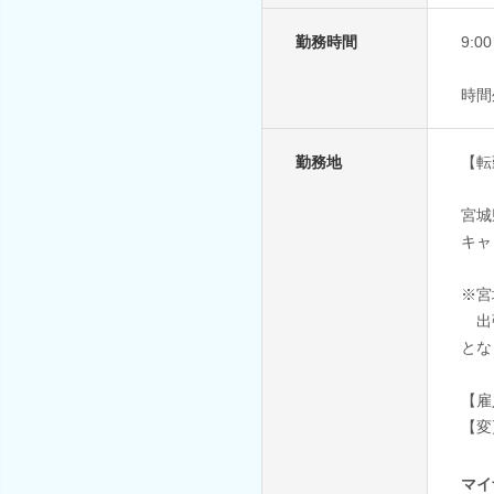
勤務時間
9:
時間
勤務地
【転
宮城
キャ
※宮
出張
とな
【雇
【変
マイ