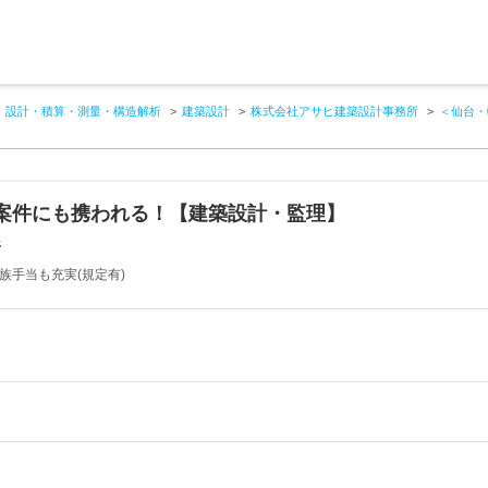
設計・積算・測量・構造解析
建築設計
株式会社アサヒ建築設計事務所
＜仙台・
案件にも携われる！【建築設計・監理】
所
家族手当も充実(規定有)