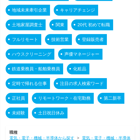
地域未来牽引企業
キャリアチェンジ
土地家屋調査士
関東
20代 初めて転職
フルリモート
技術営業
登録販売者
ハウスクリーニング
声優マネージャー
鉄道乗務員・船舶乗務員
化粧品
定時で帰れる仕事
注目の求人検索ワード
正社員
リモートワーク・在宅勤務
第二新卒
未経験
土日祝日休み
職種
電気・電子・機械・半導体から探す
>
電気・電子・機械・半導体