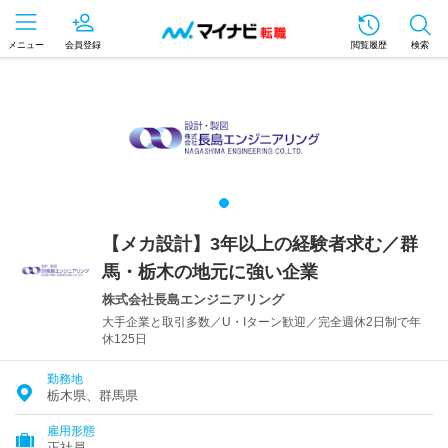
メニュー
会員登録
閲覧履歴
検索
【メカ設計】3年以上の経験者求む／群
馬・栃木の地元に強い企業
株式会社長島エンジニアリング
大手企業と取引多数／U・Iターン歓迎／完全週休2日制で年
休125日
勤務地
栃木県、群馬県
雇用形態
正社員