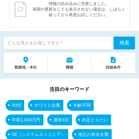
情報の読み込みに失敗しました。
画面の更新をしても表示されない場合は、しばらく
経ってから再度お試しください。
検索
どんな求人をお探しですか？
勤務地・本社
職種
詳細条件
注目のキーワード
40代
ホワイト企業
年齢不問
年収1,000万円
週休3日
内定とりたい
SE（システムエンジニア）
地元の有名企業