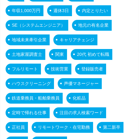
年収1,000万円
週休3日
内定とりたい
SE（システムエンジニア）
地元の有名企業
地域未来牽引企業
キャリアチェンジ
土地家屋調査士
関東
20代 初めて転職
フルリモート
技術営業
登録販売者
ハウスクリーニング
声優マネージャー
鉄道乗務員・船舶乗務員
化粧品
定時で帰れる仕事
注目の求人検索ワード
正社員
リモートワーク・在宅勤務
第二新卒