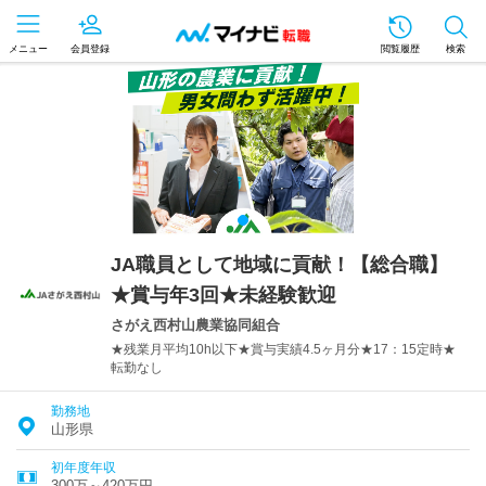
メニュー
会員登録
閲覧履歴
検索
JA職員として地域に貢献！【総合職】
★賞与年3回★未経験歓迎
さがえ西村山農業協同組合
★残業月平均10h以下★賞与実績4.5ヶ月分★17：15定時★
転勤なし
勤務地
山形県
初年度年収
300万～420万円