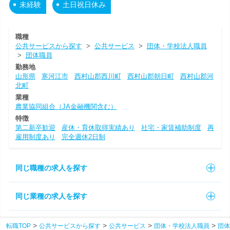
未経験
土日祝日休み
職種
公共サービスから探す
>
公共サービス
>
団体・学校法人職員
>
団体職員
勤務地
山形県
寒河江市
西村山郡西川町
西村山郡朝日町
西村山郡河
北町
業種
農業協同組合（JA金融機関含む）
特徴
第二新卒歓迎
産休・育休取得実績あり
社宅・家賃補助制度
再
雇用制度あり
完全週休2日制
同じ職種の求人を探す
同じ業種の求人を探す
転職TOP
公共サービスから探す
公共サービス
団体・学校法人職員
団体