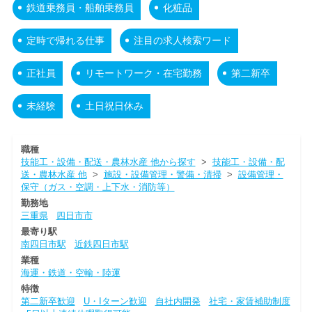
鉄道乗務員・船舶乗務員
化粧品
定時で帰れる仕事
注目の求人検索ワード
正社員
リモートワーク・在宅勤務
第二新卒
未経験
土日祝日休み
職種
技能工・設備・配送・農林水産 他から探す
>
技能工・設備・配
送・農林水産 他
>
施設・設備管理・警備・清掃
>
設備管理・
保守（ガス・空調・上下水・消防等）
勤務地
三重県
四日市市
最寄り駅
南四日市駅
近鉄四日市駅
業種
海運・鉄道・空輸・陸運
特徴
第二新卒歓迎
U・Iターン歓迎
自社内開発
社宅・家賃補助制度