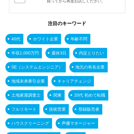
経ってから再度お試しください。
注目のキーワード
40代
ホワイト企業
年齢不問
年収1,000万円
週休3日
内定とりたい
SE（システムエンジニア）
地元の有名企業
地域未来牽引企業
キャリアチェンジ
土地家屋調査士
関東
20代 初めて転職
フルリモート
技術営業
登録販売者
ハウスクリーニング
声優マネージャー