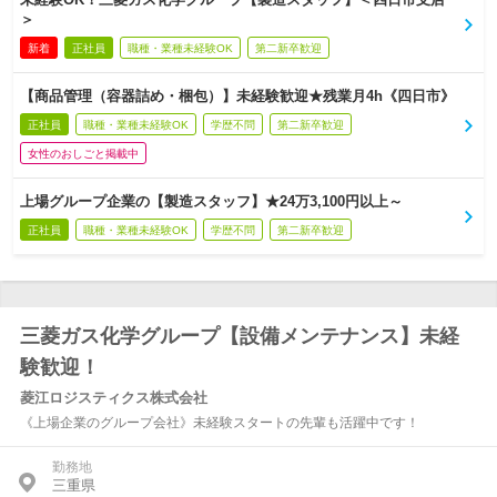
＞
新着
正社員
職種・業種未経験OK
第二新卒歓迎
【商品管理（容器詰め・梱包）】未経験歓迎★残業月4h《四日市》
正社員
職種・業種未経験OK
学歴不問
第二新卒歓迎
女性のおしごと掲載中
上場グループ企業の【製造スタッフ】★24万3,100円以上～
正社員
職種・業種未経験OK
学歴不問
第二新卒歓迎
三菱ガス化学グループ【設備メンテナンス】未経
験歓迎！
菱江ロジスティクス株式会社
《上場企業のグループ会社》未経験スタートの先輩も活躍中です！
勤務地
三重県