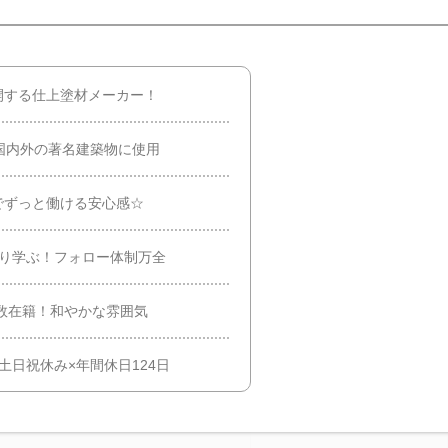
開する仕上塗材メーカー！
国内外の著名建築物に使用
でずっと働ける安心感☆
かり学ぶ！フォロー体制万全
多数在籍！和やかな雰囲気
土日祝休み×年間休日124日