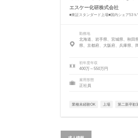
エスケー化研株式会社
■東証スタンダード上場■国内シェア53％
勤務地
北海道、岩手県、宮城県、秋田
県、京都府、大阪府、兵庫県、
初年度年収
400万～550万円
雇用形態
正社員
業種未経験OK
上場
第二新卒歓
求人情報