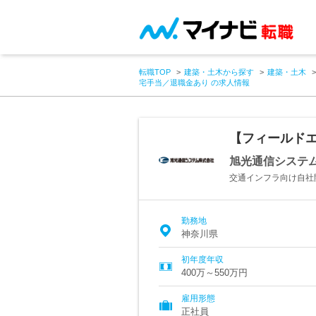
転職TOP
建築・土木から探す
建築・土木
宅手当／退職金あり の求人情報
【フィールド
旭光通信システ
交通インフラ向け自社
勤務地
神奈川県
初年度年収
400万～550万円
雇用形態
正社員