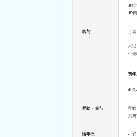
JR
JR
給与
月給
※試
※経
初年
40
昇給・賞与
昇給
賞与
諸手当
通