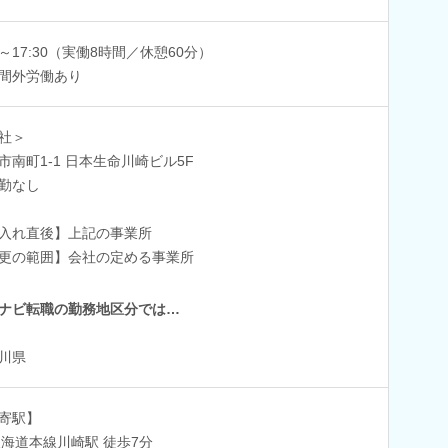
30～17:30（実働8時間／休憩60分）
間外労働あり
社＞
市南町1-1 日本生命川崎ビル5F
勤なし
入れ直後】上記の事業所
更の範囲】会社の定める事業所
ナビ転職の勤務地区分では…
川県
寄駅】
東海道本線川崎駅 徒歩7分