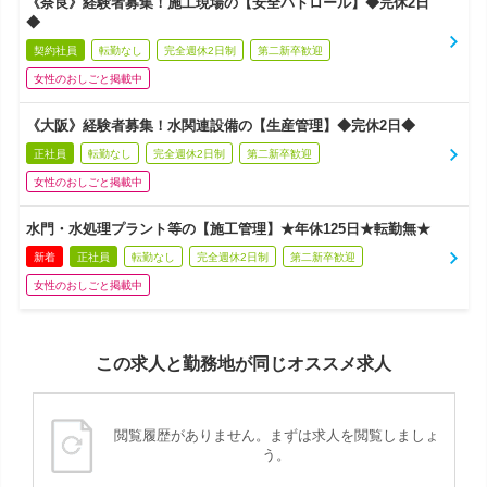
《奈良》経験者募集！施工現場の【安全パトロール】◆完休2日
◆
契約社員
転勤なし
完全週休2日制
第二新卒歓迎
女性のおしごと掲載中
《大阪》経験者募集！水関連設備の【生産管理】◆完休2日◆
正社員
転勤なし
完全週休2日制
第二新卒歓迎
女性のおしごと掲載中
水門・水処理プラント等の【施工管理】★年休125日★転勤無★
新着
正社員
転勤なし
完全週休2日制
第二新卒歓迎
女性のおしごと掲載中
この求人と勤務地が同じオススメ求人
閲覧履歴がありません。まずは求人を閲覧しましょ
う。