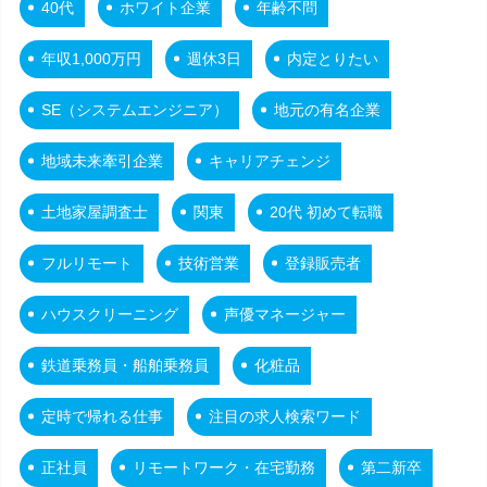
40代
ホワイト企業
年齢不問
年収1,000万円
週休3日
内定とりたい
SE（システムエンジニア）
地元の有名企業
地域未来牽引企業
キャリアチェンジ
土地家屋調査士
関東
20代 初めて転職
フルリモート
技術営業
登録販売者
ハウスクリーニング
声優マネージャー
鉄道乗務員・船舶乗務員
化粧品
定時で帰れる仕事
注目の求人検索ワード
正社員
リモートワーク・在宅勤務
第二新卒