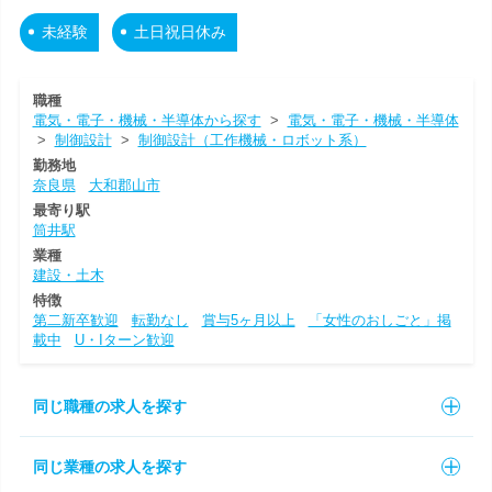
未経験
土日祝日休み
職種
電気・電子・機械・半導体から探す
>
電気・電子・機械・半導体
>
制御設計
>
制御設計（工作機械・ロボット系）
勤務地
奈良県
大和郡山市
最寄り駅
筒井駅
業種
建設・土木
特徴
第二新卒歓迎
転勤なし
賞与5ヶ月以上
「女性のおしごと」掲
載中
U・Iターン歓迎
同じ職種の求人を探す
同じ業種の求人を探す