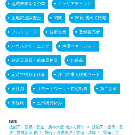
地域未来牽引企業
キャリアチェンジ
土地家屋調査士
関東
20代 初めて転職
フルリモート
技術営業
登録販売者
ハウスクリーニング
声優マネージャー
鉄道乗務員・船舶乗務員
化粧品
定時で帰れる仕事
注目の求人検索ワード
正社員
リモートワーク・在宅勤務
第二新卒
未経験
土日祝日休み
職種
技能工・設備・配送・農林水産 他から探す
>
技能工・設備・配
送・農林水産 他
>
施設・設備管理・警備・清掃
>
警備・守