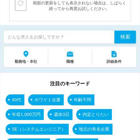
画面の更新をしても表示されない場合は、しばらく
経ってから再度お試しください。
検索
どんな求人をお探しですか？
勤務地・本社
職種
詳細条件
注目のキーワード
40代
ホワイト企業
年齢不問
年収1,000万円
週休3日
内定とりたい
SE（システムエンジニア）
地元の有名企業