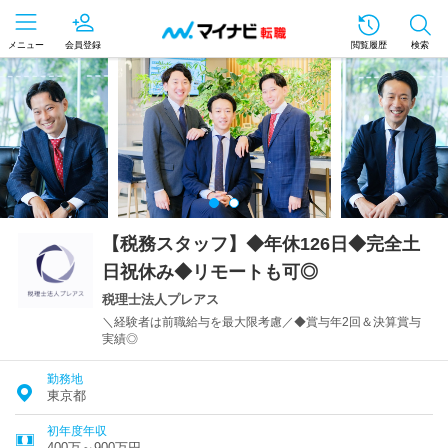
メニュー
会員登録
閲覧履歴
検索
【税務スタッフ】◆年休126日◆完全土
日祝休み◆リモートも可◎
税理士法人プレアス
＼経験者は前職給与を最大限考慮／◆賞与年2回＆決算賞与
実績◎
勤務地
東京都
初年度年収
400万～900万円