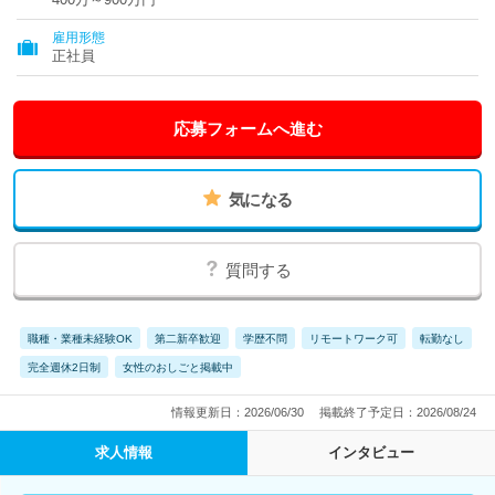
雇用形態
正社員
応募フォームへ進む
気になる
質問する
職種・業種未経験OK
第二新卒歓迎
学歴不問
リモートワーク可
転勤なし
完全週休2日制
女性のおしごと掲載中
情報更新日：2026/06/30
掲載終了予定日：2026/08/24
求人情報
インタビュー