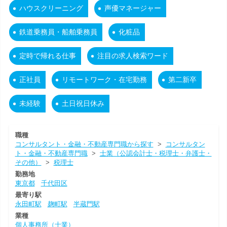
ハウスクリーニング
声優マネージャー
鉄道乗務員・船舶乗務員
化粧品
定時で帰れる仕事
注目の求人検索ワード
正社員
リモートワーク・在宅勤務
第二新卒
未経験
土日祝日休み
職種
コンサルタント・金融・不動産専門職から探す
>
コンサルタン
ト・金融・不動産専門職
>
士業（公認会計士・税理士・弁護士・
その他）
>
税理士
勤務地
東京都
千代田区
最寄り駅
永田町駅
麹町駅
半蔵門駅
業種
個人事務所（士業）