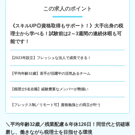
この求人のポイント
《スキルUP◎資格取得もサポート！》大手出身の税
理士から学べる！試験前は2～3週間の連続休暇も可
能です！
【2023年設立】フレッシュな法人で成長できる！
【平均年齢32歳】若手が活躍中の活気あるチーム
【税理士5名在籍】経験豊富なメンバーが勢揃い
【フレックス制／リモート可】資格勉強との両立が叶う
＼平均年齢32歳／残業配慮＆年休126日！同世代と切磋琢
磨し、働きながら税理士を目指せる環境