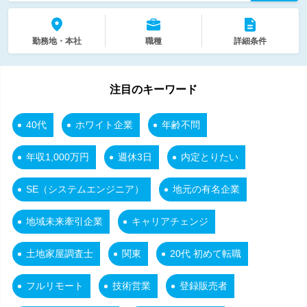
勤務地・本社
職種
詳細条件
注目のキーワード
40代
ホワイト企業
年齢不問
年収1,000万円
週休3日
内定とりたい
SE（システムエンジニア）
地元の有名企業
地域未来牽引企業
キャリアチェンジ
土地家屋調査士
関東
20代 初めて転職
フルリモート
技術営業
登録販売者