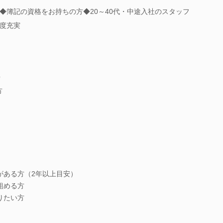
◆簿記の資格をお持ちの方◆20～40代・中途入社のスタッフ
度充実
方
方
がある方（2年以上目安）
組める方
りたい方