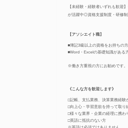
【未経験・経験者いずれも歓迎】
が活躍中◎資格支援制度・研修制
【アソシエイト職】
■簿記3級以上の資格をお持ちの
■Word・Excelの基礎知識がある
※働き方重視の方にお勧めです。
《こんな方を歓迎します》
□記帳、支払業務、決算業務経験
□向上心・学習意欲を持って取り
□様々な業界・企業の経理に携わ
□英語に抵抗のない方
※英語は必須ではありません。