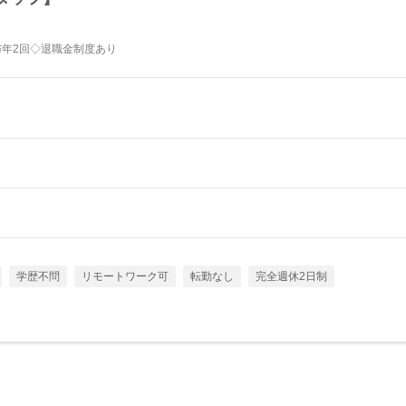
与年2回◇退職金制度あり
学歴不問
リモートワーク可
転勤なし
完全週休2日制