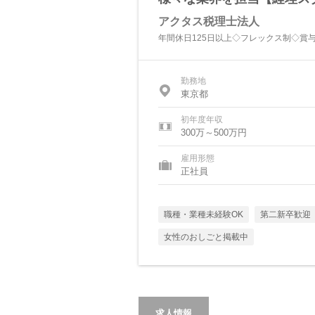
アクタス税理士法人
年間休日125日以上◇フレックス制◇賞
勤務地
東京都
初年度年収
300万～500万円
雇用形態
正社員
職種・業種未経験OK
第二新卒歓迎
女性のおしごと掲載中
求人情報