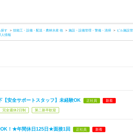
ら探す
技能工・設備・配送・農林水産 他
施設・設備管理・警備・清掃
ビル施設管
求人情報
以下【安全サポートスタッフ】未経験OK
正社員
新着
完全週休2日制
第二新卒歓迎
K！★年間休日125日★面接1回
正社員
新着