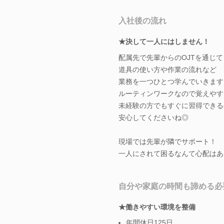
入社後の流れ
★決して一人にはしません！
配属先で先輩からのOJTを通じて
道具の使い方や作業の流れなど
業務を一つひとつ学んでいきます
ルーティンワークなので覚えやす
未経験の方でもすぐに習得できる
安心してくださいね◎
現場では先輩が隣でサポート！
一人にされて困るなんて心配はあ
自分や家庭の時間も諦める必
★働きやすい環境を整備
年間休日125日