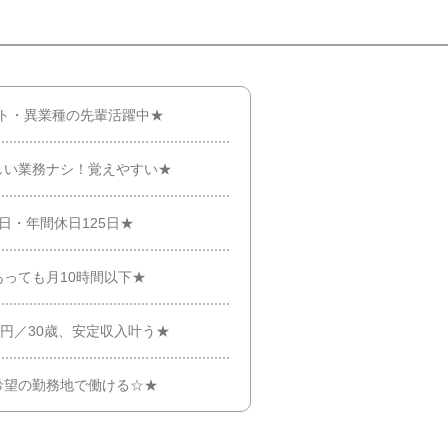
ト・異業種の先輩活躍中★
しい業務ナシ！覚えやすい★
日・年間休日125日★
っても月10時間以下★
万円／30歳、安定収入叶う★
希望の勤務地で働ける☆★