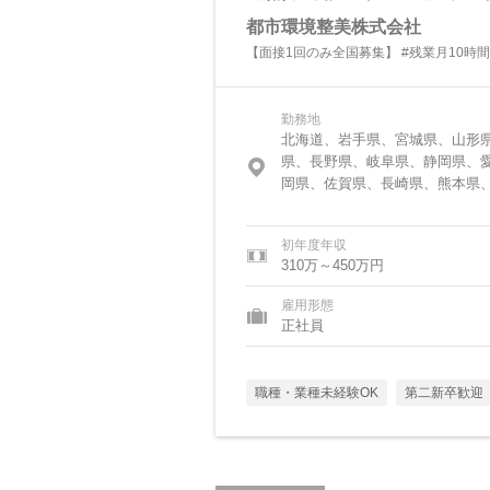
都市環境整美株式会社
【面接1回のみ全国募集】 #残業月10時
勤務地
北海道、岩手県、宮城県、山形
県、長野県、岐阜県、静岡県、
岡県、佐賀県、長崎県、熊本県
初年度年収
310万～450万円
雇用形態
正社員
職種・業種未経験OK
第二新卒歓迎