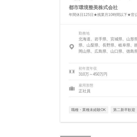
都市環境整美株式会社
年間休日125日★残業月10時間以下★官
勤務地
北海道、岩手県、宮城県、山形
県、山梨県、長野県、岐阜県、
岡山県、広島県、山口県、徳島
初年度年収
310万～450万円
雇用形態
正社員
職種・業種未経験OK
第二新卒歓迎