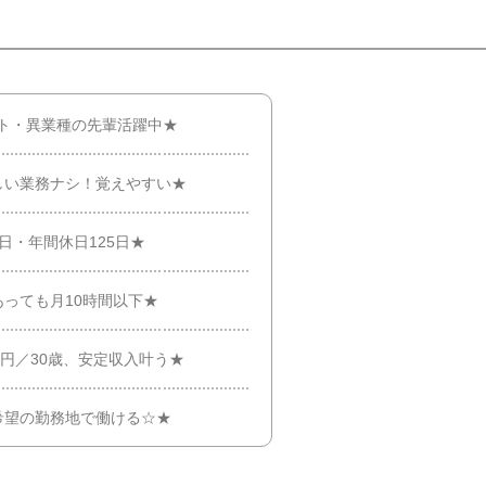
ト・異業種の先輩活躍中★
しい業務ナシ！覚えやすい★
日・年間休日125日★
っても月10時間以下★
万円／30歳、安定収入叶う★
希望の勤務地で働ける☆★