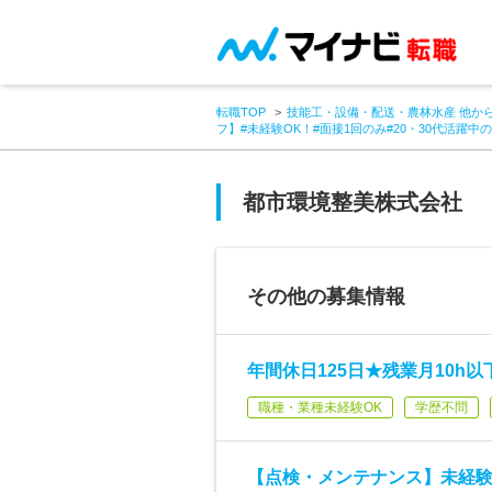
転職TOP
技能工・設備・配送・農林水産 他か
フ】#未経験OK！#面接1回のみ#20・30代活躍中
都市環境整美株式会社
その他の募集情報
年間休日125日★残業月10h
職種・業種未経験OK
学歴不問
【点検・メンテナンス】未経験O