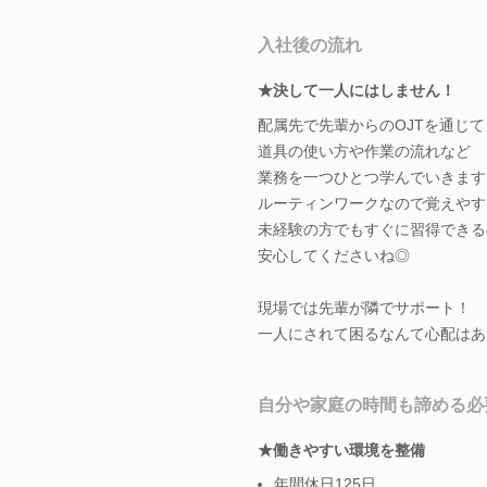
入社後の流れ
★決して一人にはしません！
配属先で先輩からのOJTを通じて
道具の使い方や作業の流れなど
業務を一つひとつ学んでいきます
ルーティンワークなので覚えやす
未経験の方でもすぐに習得できる
安心してくださいね◎
現場では先輩が隣でサポート！
一人にされて困るなんて心配はあ
自分や家庭の時間も諦める必
★働きやすい環境を整備
年間休日125日