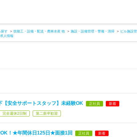
ら探す
技能工・設備・配送・農林水産 他
施設・設備管理・警備・清掃
ビル施設管
の求人情報
以下【安全サポートスタッフ】未経験OK
正社員
新着
完全週休2日制
第二新卒歓迎
K！★年間休日125日★面接1回
正社員
新着