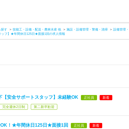
ら探す
技能工・設備・配送・農林水産 他
施設・設備管理・警備・清掃
設備管理・
ッフ】★年間休日125日★面接1回の求人情報
以下【安全サポートスタッフ】未経験OK
正社員
新着
完全週休2日制
第二新卒歓迎
K！★年間休日125日★面接1回
正社員
新着