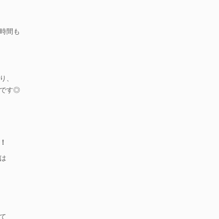
時間も
り、
です◎
！
は
て