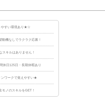
きやすい環境あり★☆
望動機なしでラクラク応募！
なスキルはありません！
間休日125日・長期休暇あり
ィンワークで覚えやすい★
生モノのスキルをGET！