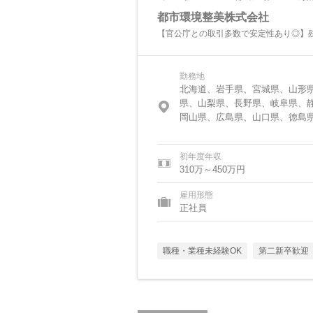
都市環境整美株式会社
【官公庁との取引多数で安定性あり◎】残
勤務地
北海道、岩手県、宮城県、山形
県、山梨県、長野県、岐阜県、
岡山県、広島県、山口県、徳島
初年度年収
310万～450万円
雇用形態
正社員
職種・業種未経験OK
第二新卒歓迎