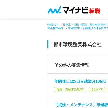
転職TOP
技能工・設備・配送・農林水産 他か
整美株式会社
未経験OK！公共施設の【点検スタ
都市環境整美株式会社
その他の募集情報
年間休日125日★残業月10h
職種・業種未経験OK
学歴不問
【点検・メンテナンス】未経験O