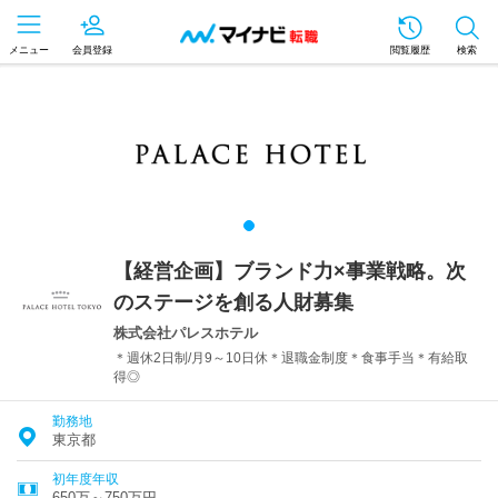
メニュー
会員登録
閲覧履歴
検索
【経営企画】ブランド力×事業戦略。次
のステージを創る人財募集
株式会社パレスホテル
＊週休2日制/月9～10日休＊退職金制度＊食事手当＊有給取
得◎
勤務地
東京都
初年度年収
650万～750万円