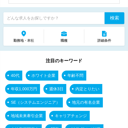
検索
どんな求人をお探しですか？
勤務地・本社
職種
詳細条件
注目のキーワード
40代
ホワイト企業
年齢不問
年収1,000万円
週休3日
内定とりたい
SE（システムエンジニア）
地元の有名企業
地域未来牽引企業
キャリアチェンジ