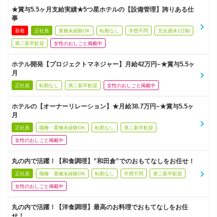
★賞与5.5ヶ月支給実績★5つ星ホテルの【設備管理】誇りある仕
事
新着
正社員
業種未経験OK
転勤なし
学歴不問
完全週休2日制
第二新卒歓迎
女性のおしごと掲載中
ホテル開発【プロジェクトマネジャー】月給42万円~★賞与5.5ヶ
月
正社員
転勤なし
第二新卒歓迎
女性のおしごと掲載中
ホテルの【オーナーリレーション】★月給38.7万円~★賞与5.5ヶ
月
正社員
職種・業種未経験OK
転勤なし
第二新卒歓迎
女性のおしごと掲載中
丸の内で活躍！【和食調理】”和田倉”でのおもてなしをお任せ！
正社員
職種・業種未経験OK
転勤なし
学歴不問
第二新卒歓迎
女性のおしごと掲載中
丸の内で活躍！【洋食調理】最高のお料理でおもてなしをお任
せ！