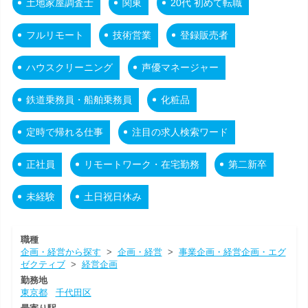
土地家屋調査士
関東
20代 初めて転職
フルリモート
技術営業
登録販売者
ハウスクリーニング
声優マネージャー
鉄道乗務員・船舶乗務員
化粧品
定時で帰れる仕事
注目の求人検索ワード
正社員
リモートワーク・在宅勤務
第二新卒
未経験
土日祝日休み
職種
企画・経営から探す
>
企画・経営
>
事業企画・経営企画・エグ
ゼクティブ
>
経営企画
勤務地
東京都
千代田区