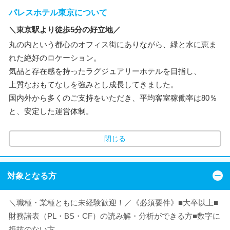
パレスホテル東京について
＼東京駅より徒歩5分の好立地／
丸の内という都心のオフィス街にありながら、緑と水に恵ま
れた絶好のロケーション。
気品と存在感を持ったラグジュアリーホテルを目指し、
上質なおもてなしを強みとし成長してきました。
国内外から多くのご支持をいただき、平均客室稼働率は80％
と、安定した運営体制。
閉じる
対象となる方
＼職種・業種ともに未経験歓迎！／《必須要件》■大卒以上■
財務諸表（PL・BS・CF）の読み解・分析ができる方■数字に
抵抗のない方